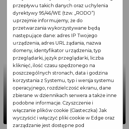
przepływu takich danych oraz uchylenia
dyrektywy 95/46/WE (tzw. „RODO”)
uprzejmie informujemy, że do
Aktualności
przetwarzania wykorzystywane będą
następujące dane: adres IP Twojego
urządzenia, adres URL żądania, nazwa
domeny, identyfikator urządzenia, typ
przeglądarki, język przeglądarki, liczba
kliknięć, ilość czasu spędzonego na
poszczególnych stronach, data i godzina
korzystania z Systemu, typ i wersja systemu
operacyjnego, rozdzielczość ekranu, dane
zbierane w dziennikach serwera a także inne
Aktywna turystyka i rekreacja w
podobne informacje. Czyszczenie i
Gminie Ujazd – podpisano umowę o
włączanie plików cookie (Ciasteczka) Jak
dofinansowanie
wyczyścić i włączyć pliki cookie w Edge oraz
zarządzanie jest dostępne pod