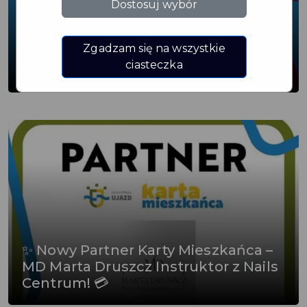
Dostosuj wybór
Zgadzam się na wszystkie
1 sierpnia o godz. 17:00 uruchomione
ciasteczka
zostaną syreny alarmowe
✨ Nowy Partner Karty Mieszkańca –
MD Marta Druszcz Instruktor z Nails
Centrum! 💳