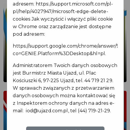
adresem:
https://support.microsoft.com/pl-
pl/help/4027947/microsoft-edge-delete-
cookies
Jak wyczyścić i włączyć pliki cookie
w Chrome oraz zarządzanie jest dostępne
pod adresem:
https://support.google.com/chrome/answer/9564
co=GENIE.Platform%3DDesktop&hl=pl
.
Nowy partner Karty Mieszkańca dla
Administratorem Twoich danych osobowych
miłośników kawy! ☕
jest Burmistrz Miasta Ujazd, ul. Plac
Kościuszki 6, 97-225 Ujazd, tel. 44 719 21 29.
W sprawach związanych z przetwarzaniem
danych osobowych można kontaktować się
z Inspektorem ochrony danych na adres e-
mail:
iod@ujazd.com.pl
, tel (44) 719-21-29.