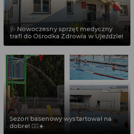
🩺 Nowoczesny sprzęt medyczny
trafi do Ośrodka Zdrowia w Ujeździe!
Sezon basenowy wystartował na
dobre! 🏊‍♂️☀️