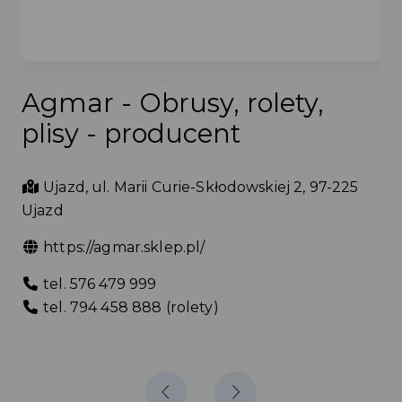
Akademia Sportu w
Niewiadowie
Osiedle Niewiadów 42, 97-225 Ujazd
AKADEMIA SPORTU
+ 48 44 741 47 23