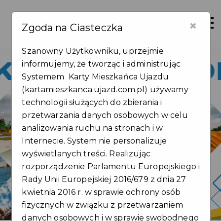
×
Zaloguj
Otwór
Zgoda na Ciasteczka
Szanowny Użytkowniku, uprzejmie
informujemy, że tworząc i administrując
Systemem Karty Mieszkańca Ujazdu
(kartamieszkanca.ujazd.com.pl) używamy
technologii służących do zbierania i
Jedna Karta,
przetwarzania danych osobowych w celu
wiele korzyści
analizowania ruchu na stronach i w
Internecie. System nie personalizuje
wyświetlanych treści. Realizując
Zarejestruj się
rozporządzenie Parlamentu Europejskiego i
Rady Unii Europejskiej 2016/679 z dnia 27
kwietnia 2016 r. w sprawie ochrony osób
fizycznych w związku z przetwarzaniem
danych osobowych i w sprawie swobodnego