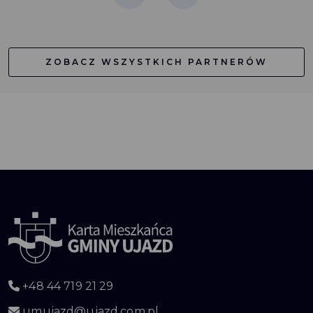
ZOBACZ WSZYSTKICH PARTNERÓW
+48 44 719 21 29
umujazd@ujazd.com.pl