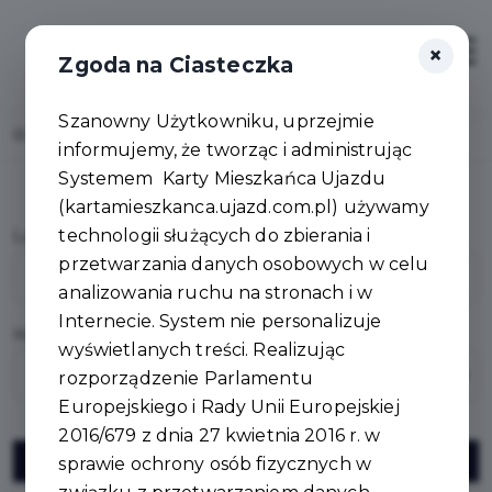
×
Zaloguj
Otwór
Zgoda na Ciasteczka
Szanowny Użytkowniku, uprzejmie
Home
Panel Mieszkańca
Logowanie
informujemy, że tworząc i administrując
Systemem Karty Mieszkańca Ujazdu
(kartamieszkanca.ujazd.com.pl) używamy
technologii służących do zbierania i
Login
(E-mail / Telefon komórkowy)
przetwarzania danych osobowych w celu
analizowania ruchu na stronach i w
Internecie. System nie personalizuje
Hasło
wyświetlanych treści. Realizując
rozporządzenie Parlamentu
Europejskiego i Rady Unii Europejskiej
2016/679 z dnia 27 kwietnia 2016 r. w
Zaloguj
sprawie ochrony osób fizycznych w