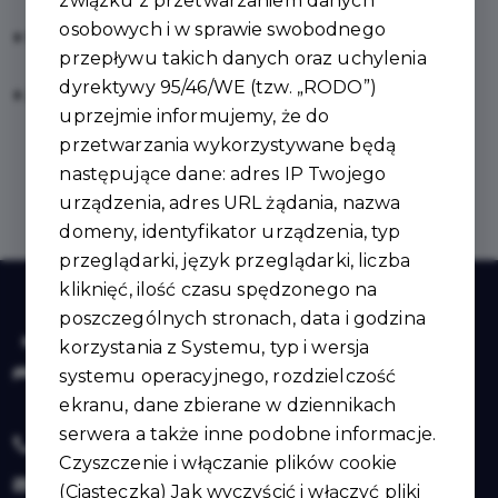
związku z przetwarzaniem danych
osobowych i w sprawie swobodnego
Nie pamiętam hasła
przepływu takich danych oraz uchylenia
dyrektywy 95/46/WE (tzw. „RODO”)
Zarejestruj się
uprzejmie informujemy, że do
przetwarzania wykorzystywane będą
następujące dane: adres IP Twojego
urządzenia, adres URL żądania, nazwa
domeny, identyfikator urządzenia, typ
przeglądarki, język przeglądarki, liczba
kliknięć, ilość czasu spędzonego na
poszczególnych stronach, data i godzina
korzystania z Systemu, typ i wersja
systemu operacyjnego, rozdzielczość
ekranu, dane zbierane w dziennikach
serwera a także inne podobne informacje.
+48 44 719 21 29
Czyszczenie i włączanie plików cookie
umujazd@ujazd.com.pl
(Ciasteczka) Jak wyczyścić i włączyć pliki