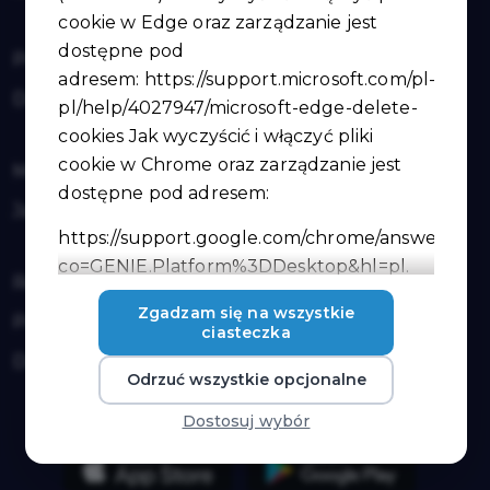
cookie w Edge oraz zarządzanie jest
dostępne pod
Pomoc / FAQ
adresem:
https://support.microsoft.com/pl-
Dokumenty do pobrania
pl/help/4027947/microsoft-edge-delete-
cookies
Jak wyczyścić i włączyć pliki
cookie w Chrome oraz zarządzanie jest
Mapa strony
dostępne pod adresem:
Jak zostać partnerem karty
https://support.google.com/chrome/answer/956
co=GENIE.Platform%3DDesktop&hl=pl
.
Regulamin
Administratorem Twoich danych
Zgadzam się na wszystkie
Polityka prywatności
ciasteczka
osobowych jest Burmistrz Miasta Ujazd,
Deklaracja dostępności
ul. Plac Kościuszki 6, 97-225 Ujazd, tel. 44
Odrzuć wszystkie opcjonalne
719 21 29. W sprawach związanych z
Dostosuj wybór
przetwarzaniem danych osobowych
można kontaktować się z Inspektorem
ochrony danych na adres e-mail: