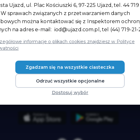
sta Ujazd, ul. Plac Kościuszki 6, 97-225 Ujazd, tel. 44 719
. W sprawach związanych z przetwarzaniem danych
obowych można kontaktować się z Inspektorem ochron
nych na adres e-mail:
iod@ujazd.com.pl
, tel (44) 719-21-
zegółowe informacje o plikach cookies znajdziesz w Polityce
Pomoc / FAQ
Mapa strony
watności
Dokumenty do
Jak zostać
pobrania
partnerem karty
Zgadzam się na wszystkie ciasteczka
Odrzuć wszystkie opcjonalne
Dostosuj wybór