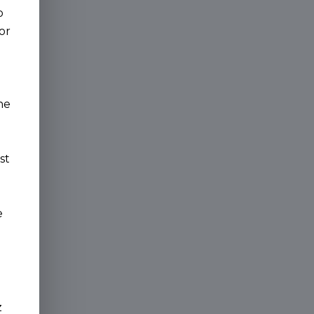
o
or
a
ne
st
e
z