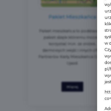
wy
urz
Pakiet Mieszkańca
urz
kli
str
Pakiet mieszkańca to podstawowy
sys
pakiet dzięki któremu możesz
w d
korzystać m.in. ze zniżek,
Czy
darmowych wejść i innych ofert
wyc
Partnerów Karty Mieszkańca Gminy
do
Ujazd.
pl/
wyc
je
Więcej
ht
co
Ad