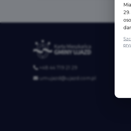
Mia
29
os
da
Szc
pry
+48 44 719 21 29
umujazd@ujazd.com.pl