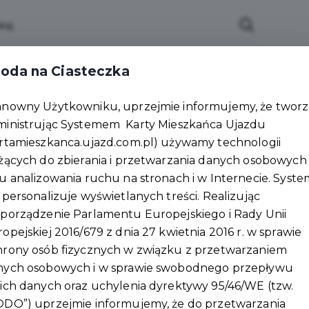
lności
Wydarzenia
Partnerzy
Pakiety
Pu
oda na Ciasteczka
Załóż konto
anowny Użytkowniku, uprzejmie informujemy, że tworzą
ministrując Systemem Karty Mieszkańca Ujazdu
rtamieszkanca.ujazd.com.pl) używamy technologii
żących do zbierania i przetwarzania danych osobowych
u analizowania ruchu na stronach i w Internecie. Syste
 personalizuje wyświetlanych treści. Realizując
porządzenie Parlamentu Europejskiego i Rady Unii
opejskiej 2016/679 z dnia 27 kwietnia 2016 r. w sprawie
hrony osób fizycznych w związku z przetwarzaniem
nych osobowych i w sprawie swobodnego przepływu
ich danych oraz uchylenia dyrektywy 95/46/WE (tzw.
ODO”) uprzejmie informujemy, że do przetwarzania