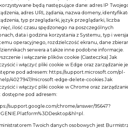
korzystywane będą następujące dane: adres IP Twojeg
ądzenia, adres URL żądania, nazwa domeny, identyfikat
ądzenia, typ przeglądarki, język przeglądarki, liczba
knięć, ilość czasu spędzonego na poszczególnych
onach, data i godzina korzystania z Systemu, typ i wersj
temu operacyjnego, rozdzielczość ekranu, dane zbiera
ziennikach serwera a także inne podobne informacje.
szczenie i włączanie plików cookie (Ciasteczka) Jak
zyścić i włączyć pliki cookie w Edge oraz zarządzanie je
stępne pod adresem:
https://support.microsoft.com/pl-
help/4027947/microsoft-edge-delete-cookies
Jak
zyścić i włączyć pliki cookie w Chrome oraz zarządzani
st dostępne pod adresem:
tps://support.google.com/chrome/answer/95647?
=GENIE.Platform%3DDesktop&hl=pl
.
ministratorem Twoich danych osobowych jest Burmistr