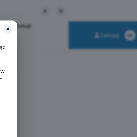
nkty obsługi
×
Zaloguj
c i
 w
m