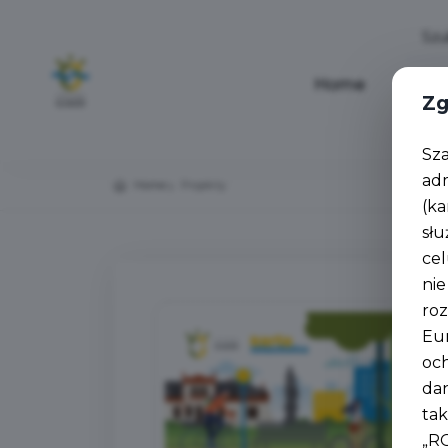
Home
Aktua
Zg
Sz
ad
Home
Projekty
(ka
słu
cel
nie
roz
Eur
oc
da
tak
„R