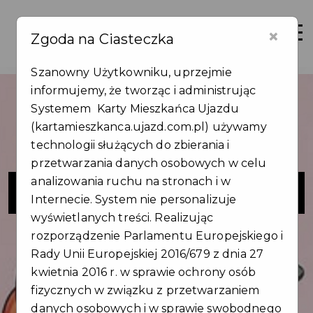
×
Zaloguj
Otwór
Zgoda na Ciasteczka
Szanowny Użytkowniku, uprzejmie
informujemy, że tworząc i administrując
Systemem Karty Mieszkańca Ujazdu
(kartamieszkanca.ujazd.com.pl) używamy
technologii służących do zbierania i
przetwarzania danych osobowych w celu
Ciacho Zdolniacho - Wypieki
analizowania ruchu na stronach i w
Internecie. System nie personalizuje
Domowe
wyświetlanych treści. Realizując
rozporządzenie Parlamentu Europejskiego i
Rady Unii Europejskiej 2016/679 z dnia 27
kwietnia 2016 r. w sprawie ochrony osób
fizycznych w związku z przetwarzaniem
danych osobowych i w sprawie swobodnego