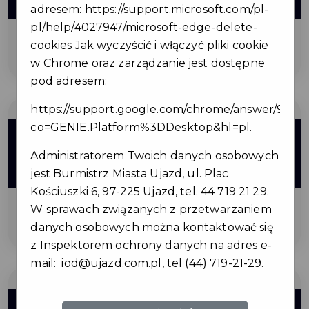
ZNIŻKI
adresem:
https://support.microsoft.com/pl-
pl/help/4027947/microsoft-edge-delete-
cookies
Jak wyczyścić i włączyć pliki cookie
na tort od 20 osób
w Chrome oraz zarządzanie jest dostępne
pod adresem:
https://support.google.com/chrome/answer/9564
co=GENIE.Platform%3DDesktop&hl=pl
.
10%
Administratorem Twoich danych osobowych
ZNIŻKI
jest Burmistrz Miasta Ujazd, ul. Plac
Kościuszki 6, 97-225 Ujazd, tel. 44 719 21 29.
W sprawach związanych z przetwarzaniem
na pełne blachy ciast
danych osobowych można kontaktować się
z Inspektorem ochrony danych na adres e-
mail:
iod@ujazd.com.pl
, tel (44) 719-21-29.