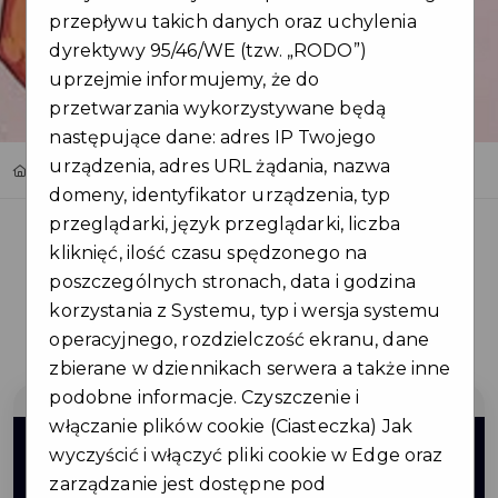
przepływu takich danych oraz uchylenia
dyrektywy 95/46/WE (tzw. „RODO”)
uprzejmie informujemy, że do
przetwarzania wykorzystywane będą
następujące dane: adres IP Twojego
urządzenia, adres URL żądania, nazwa
Home
Oferty
Ciacho Zdolniacho - Wypieki Domowe
domeny, identyfikator urządzenia, typ
przeglądarki, język przeglądarki, liczba
kliknięć, ilość czasu spędzonego na
poszczególnych stronach, data i godzina
korzystania z Systemu, typ i wersja systemu
Regulamin i warunki
operacyjnego, rozdzielczość ekranu, dane
zbierane w dziennikach serwera a także inne
podobne informacje. Czyszczenie i
włączanie plików cookie (Ciasteczka) Jak
10%
wyczyścić i włączyć pliki cookie w Edge oraz
zarządzanie jest dostępne pod