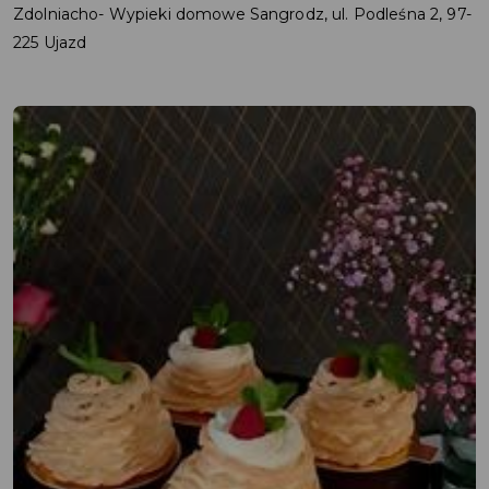
Zdolniacho- Wypieki domowe Sangrodz, ul. Podleśna 2, 97-
225 Ujazd