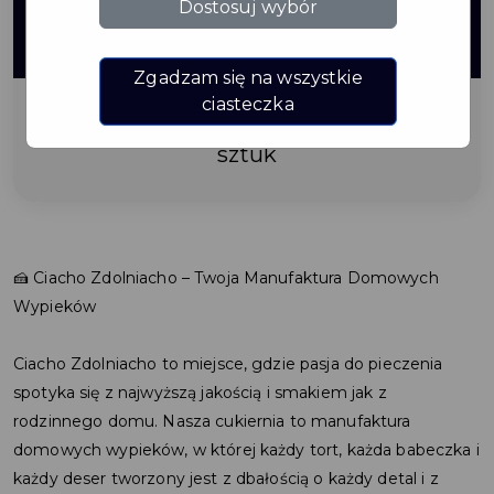
5%
Dostosuj wybór
ZNIŻKI
Zgadzam się na wszystkie
ciasteczka
babeczki, monoporcje, deserki od 6
sztuk
🍰 Ciacho Zdolniacho – Twoja Manufaktura Domowych
Wypieków
Ciacho Zdolniacho to miejsce, gdzie pasja do pieczenia
spotyka się z najwyższą jakością i smakiem jak z
rodzinnego domu. Nasza cukiernia to manufaktura
domowych wypieków, w której każdy tort, każda babeczka i
każdy deser tworzony jest z dbałością o każdy detal i z