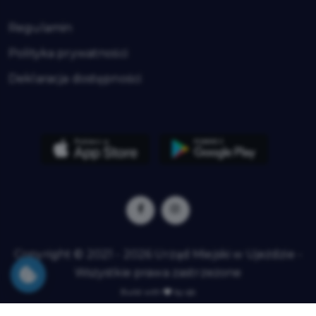
Regulamin
Polityka prywatności
Deklaracja dostępności
Copyright © 2021 - 2026 Urząd Miejski w Ujeździe -
Wszystkie prawa zastrzeżone
Build with
by qb