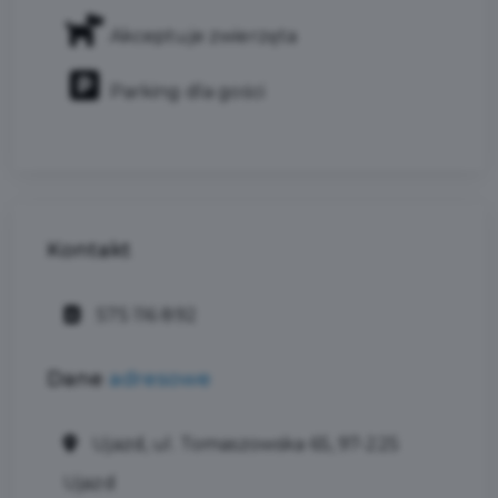
Akceptuje zwierzęta
Parking dla gości
Kontakt
575 116 892
Dane
adresowe
Ujazd, ul. Tomaszowska 65, 97-225
Ujazd