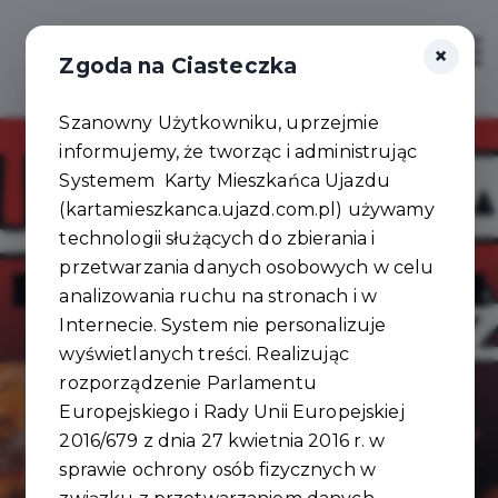
×
Zaloguj
Otwór
Zgoda na Ciasteczka
Szanowny Użytkowniku, uprzejmie
informujemy, że tworząc i administrując
Systemem Karty Mieszkańca Ujazdu
(kartamieszkanca.ujazd.com.pl) używamy
technologii służących do zbierania i
przetwarzania danych osobowych w celu
Kurczak z Rożna
analizowania ruchu na stronach i w
Internecie. System nie personalizuje
wyświetlanych treści. Realizując
rozporządzenie Parlamentu
Europejskiego i Rady Unii Europejskiej
2016/679 z dnia 27 kwietnia 2016 r. w
sprawie ochrony osób fizycznych w