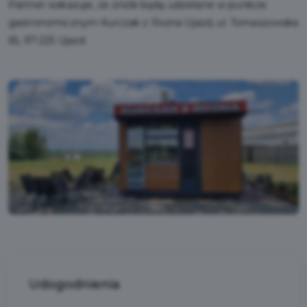
Partner wskazuje, że zniżki będą udzielane w punkcie
gastronomicznym Kurczak z Rożna Ujazd, ul. Tomaszowska
65, 97-225 Ujazd
Udogodnienia