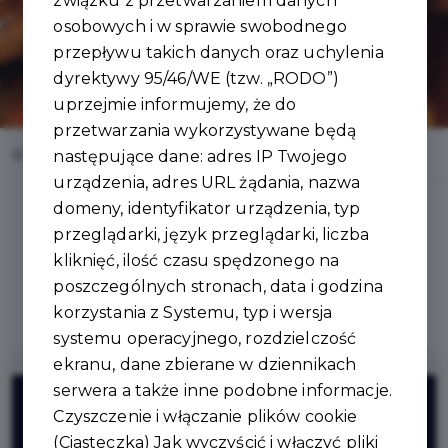
związku z przetwarzaniem danych
osobowych i w sprawie swobodnego
przepływu takich danych oraz uchylenia
dyrektywy 95/46/WE (tzw. „RODO”)
uprzejmie informujemy, że do
przetwarzania wykorzystywane będą
Home
Oferty
Kurczak z Rożna
następujące dane: adres IP Twojego
urządzenia, adres URL żądania, nazwa
domeny, identyfikator urządzenia, typ
przeglądarki, język przeglądarki, liczba
kliknięć, ilość czasu spędzonego na
Regulamin i warunki
poszczególnych stronach, data i godzina
korzystania z Systemu, typ i wersja
systemu operacyjnego, rozdzielczość
ekranu, dane zbierane w dziennikach
5%
serwera a także inne podobne informacje.
Czyszczenie i włączanie plików cookie
(Ciasteczka) Jak wyczyścić i włączyć pliki