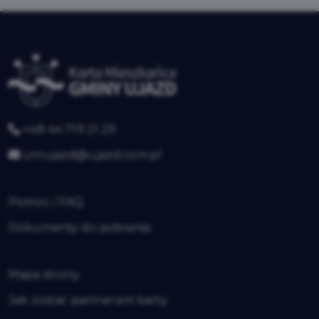
+48 44 719 21 29
umujazd@ujazd.com.pl
Pomoc / FAQ
Dokumenty do pobrania
Mapa strony
Jak zostać partnerem karty