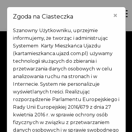
×
Zaloguj
Otwór
Zgoda na Ciasteczka
Szanowny Użytkowniku, uprzejmie
informujemy, że tworząc i administrując
Systemem Karty Mieszkańca Ujazdu
(kartamieszkanca.ujazd.com.pl) używamy
technologii służących do zbierania i
przetwarzania danych osobowych w celu
EBK CAR CENTER EWA
analizowania ruchu na stronach i w
Internecie. System nie personalizuje
BORYCZKA-KNAP
wyświetlanych treści. Realizując
rozporządzenie Parlamentu Europejskiego i
Rady Unii Europejskiej 2016/679 z dnia 27
kwietnia 2016 r. w sprawie ochrony osób
fizycznych w związku z przetwarzaniem
danych osobowych i w sprawie swobodnego