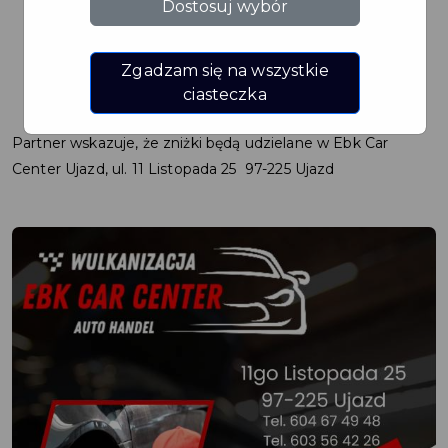
Dostosuj wybór
Gminy Ujazd przed dokonaniem zakupu.
Twoja Karta zostanie zweryfikowana.
Zgadzam się na wszystkie
Po pozytywnej weryfikacji Karty Mieszkańca Gminy
ciasteczka
Ujazd otrzymasz rabat.
Partner wskazuje, że zniżki będą udzielane w Ebk Car
Center Ujazd, ul. 11 Listopada 25 97-225 Ujazd