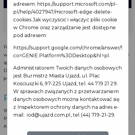
ZNIŻKI
adresem:
https://support.microsoft.com/pl-
pl/help/4027947/microsoft-edge-delete-
cookies
Jak wyczyścić i włączyć pliki cookie
na wymianę opon lub kół
w Chrome oraz zarządzanie jest dostępne
pod adresem:
Firma wulkanizacyjna świadcząca usługi w zakresie
https://support.google.com/chrome/answer/9564
wymiany opon, naprawy oraz sprzedaży opon i felg, a także
co=GENIE.Platform%3DDesktop&hl=pl
.
sprzedaży samochodów.
Administratorem Twoich danych osobowych
Dodatkowo firma oferuje pomoc w formie
jest Burmistrz Miasta Ujazd, ul. Plac
pełnomocnictwa przy rejestracji pojazdów.
Kościuszki 6, 97-225 Ujazd, tel. 44 719 21 29.
W sprawach związanych z przetwarzaniem
Regulamin i warunki
danych osobowych można kontaktować się
z Inspektorem ochrony danych na adres e-
Warunkiem otrzymania zniżki jest okazanie Karty
mail:
iod@ujazd.com.pl
, tel (44) 719-21-29.
Mieszkańca Gminy Ujazd z ważnym Pakietem Mieszkańca.
Aby skorzystać z rabatu:
Poinformuj obsługę o posiadaniu Karty Mieszkańca