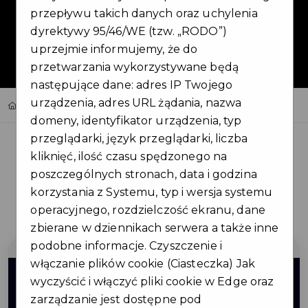
przepływu takich danych oraz uchylenia
dyrektywy 95/46/WE (tzw. „RODO”)
uprzejmie informujemy, że do
przetwarzania wykorzystywane będą
następujące dane: adres IP Twojego
urządzenia, adres URL żądania, nazwa
Home
Oferty
EBK CAR CENTER EWA BORYCZKA-KNAP
domeny, identyfikator urządzenia, typ
przeglądarki, język przeglądarki, liczba
kliknięć, ilość czasu spędzonego na
poszczególnych stronach, data i godzina
korzystania z Systemu, typ i wersja systemu
Regulamin i warunki
operacyjnego, rozdzielczość ekranu, dane
zbierane w dziennikach serwera a także inne
podobne informacje. Czyszczenie i
włączanie plików cookie (Ciasteczka) Jak
5%
wyczyścić i włączyć pliki cookie w Edge oraz
zarządzanie jest dostępne pod