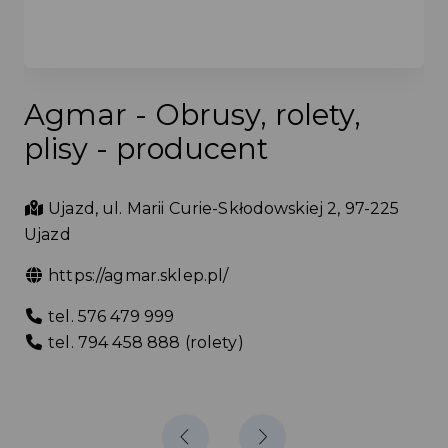
Akademia Sportu w
Niewiadowie
Osiedle Niewiadów 42, 97-225 Ujazd
AKADEMIA SPORTU
+ 48 44 741 47 23