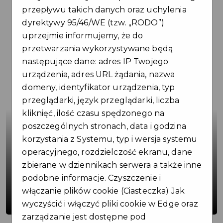
przepływu takich danych oraz uchylenia
dyrektywy 95/46/WE (tzw. „RODO”)
uprzejmie informujemy, że do
Aktualności
przetwarzania wykorzystywane będą
następujące dane: adres IP Twojego
urządzenia, adres URL żądania, nazwa
domeny, identyfikator urządzenia, typ
przeglądarki, język przeglądarki, liczba
kliknięć, ilość czasu spędzonego na
poszczególnych stronach, data i godzina
korzystania z Systemu, typ i wersja systemu
operacyjnego, rozdzielczość ekranu, dane
zbierane w dziennikach serwera a także inne
Aktywna turystyka i rekreacja w
podobne informacje. Czyszczenie i
Gminie Ujazd – podpisano umowę o
włączanie plików cookie (Ciasteczka) Jak
dofinansowanie
wyczyścić i włączyć pliki cookie w Edge oraz
zarządzanie jest dostępne pod