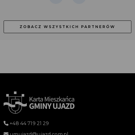
ZOBACZ WSZYSTKICH PARTNERÓW
+48 44 719 21 29
umujazd@ujazd.com.pl