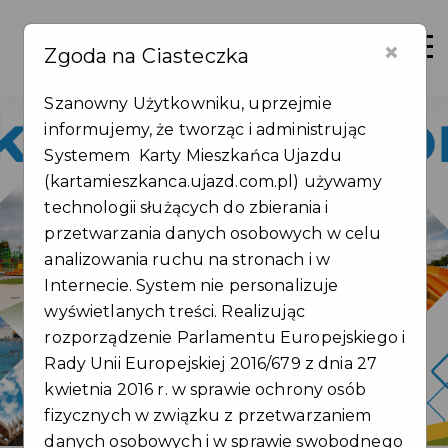
×
Zaloguj
Otwór
Zgoda na Ciasteczka
Szanowny Użytkowniku, uprzejmie
informujemy, że tworząc i administrując
Systemem Karty Mieszkańca Ujazdu
(kartamieszkanca.ujazd.com.pl) używamy
technologii służących do zbierania i
Jedna Karta,
przetwarzania danych osobowych w celu
wiele korzyści
analizowania ruchu na stronach i w
Internecie. System nie personalizuje
wyświetlanych treści. Realizując
Zarejestruj się
rozporządzenie Parlamentu Europejskiego i
Rady Unii Europejskiej 2016/679 z dnia 27
kwietnia 2016 r. w sprawie ochrony osób
fizycznych w związku z przetwarzaniem
danych osobowych i w sprawie swobodnego