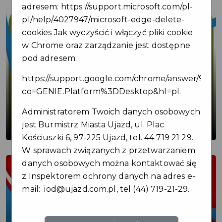
adresem:
https://support.microsoft.com/pl-
pl/help/4027947/microsoft-edge-delete-
cookies
Jak wyczyścić i włączyć pliki cookie
w Chrome oraz zarządzanie jest dostępne
pod adresem:
https://support.google.com/chrome/answer/9564
co=GENIE.Platform%3DDesktop&hl=pl
.
Nowy partner Karty Mieszkańca dla
Administratorem Twoich danych osobowych
miłośników kawy! ☕
jest Burmistrz Miasta Ujazd, ul. Plac
Kościuszki 6, 97-225 Ujazd, tel. 44 719 21 29.
W sprawach związanych z przetwarzaniem
danych osobowych można kontaktować się
z Inspektorem ochrony danych na adres e-
mail:
iod@ujazd.com.pl
, tel (44) 719-21-29.