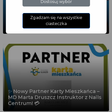
Dostosuj wybór
Zgadzam się na wszystkie
1 sierpnia o godz. 17:00 uruchomione
ciasteczka
zostaną syreny alarmowe
✨ Nowy Partner Karty Mieszkańca –
MD Marta Druszcz Instruktor z Nails
Centrum! 💳