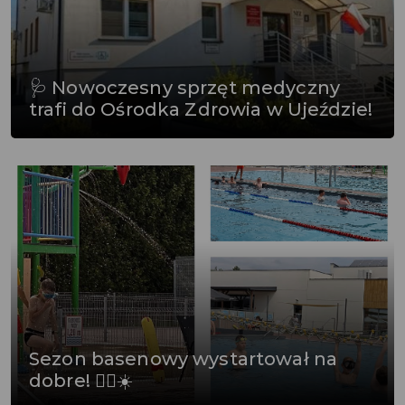
🩺 Nowoczesny sprzęt medyczny
trafi do Ośrodka Zdrowia w Ujeździe!
Sezon basenowy wystartował na
dobre! 🏊‍♂️☀️