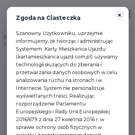
×
Zaloguj
Otwór
Zgoda na Ciasteczka
Szanowny Użytkowniku, uprzejmie
Home
Lista aktualności
informujemy, że tworząc i administrując
Rada Miejska udzieliła Burmistrzowi Wotum Zaufania i Absolutorium
Systemem Karty Mieszkańca Ujazdu
(kartamieszkanca.ujazd.com.pl) używamy
technologii służących do zbierania i
przetwarzania danych osobowych w celu
analizowania ruchu na stronach i w
Internecie. System nie personalizuje
wyświetlanych treści. Realizując
rozporządzenie Parlamentu
Europejskiego i Rady Unii Europejskiej
2016/679 z dnia 27 kwietnia 2016 r. w
sprawie ochrony osób fizycznych w