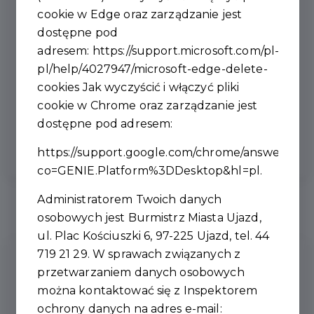
ja mam zaszczyt współpracować z najlepszym
cookie w Edge oraz zarządzanie jest
zespołem
"
dostępne pod
Zachęcamy do zapoznania się z Raportem o stanie
adresem:
https://support.microsoft.com/pl-
Gminy za rok 2025 na stronie
https://bip.ujazd.com.pl/
pl/help/4027947/microsoft-edge-delete-
Relacja foto
cookies
Jak wyczyścić i włączyć pliki
https://www.facebook.com/ujazdgmina
cookie w Chrome oraz zarządzanie jest
dostępne pod adresem:
https://support.google.com/chrome/answer/956
co=GENIE.Platform%3DDesktop&hl=pl
.
Administratorem Twoich danych
osobowych jest Burmistrz Miasta Ujazd,
ul. Plac Kościuszki 6, 97-225 Ujazd, tel. 44
719 21 29. W sprawach związanych z
Ostatnie
Aktualności
przetwarzaniem danych osobowych
można kontaktować się z Inspektorem
ochrony danych na adres e-mail: