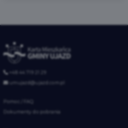
+48 44 719 21 29
umujazd@ujazd.com.pl
Pomoc / FAQ
Dokumenty do pobrania