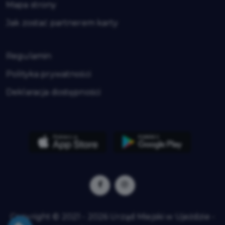
Mapa strony
Jak zostać partnerem karty
Regulamin
Polityka prywatności
Deklaracja dostępności
Copyright © 2021 - 2026 Urząd Miejski w Ujeździe -