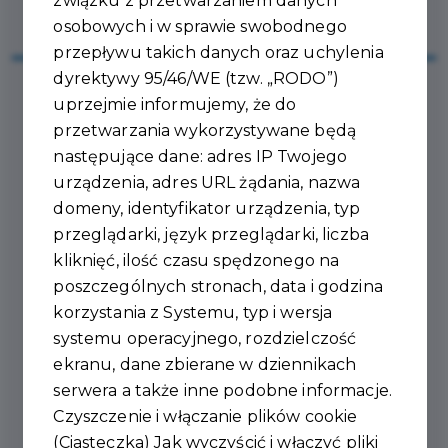
związku z przetwarzaniem danych
osobowych i w sprawie swobodnego
przepływu takich danych oraz uchylenia
dyrektywy 95/46/WE (tzw. „RODO”)
uprzejmie informujemy, że do
2026-06-01
przetwarzania wykorzystywane będą
następujące dane: adres IP Twojego
RADA MIEJSKA
urządzenia, adres URL żądania, nazwa
domeny, identyfikator urządzenia, typ
UDZIELIŁA
przeglądarki, język przeglądarki, liczba
BURMISTRZOWI WOTUM
kliknięć, ilość czasu spędzonego na
poszczególnych stronach, data i godzina
ZAUFANIA I
korzystania z Systemu, typ i wersja
ABSOLUTORIUM
systemu operacyjnego, rozdzielczość
ekranu, dane zbierane w dziennikach
serwera a także inne podobne informacje.
Artur Pawlak
: "Wotum Zaufania i Absolutorium to
Czyszczenie i włączanie plików cookie
efekt pracy wielu osób – siłą Gminy Ujazd są ludzie, a
(Ciasteczka) Jak wyczyścić i włączyć pliki