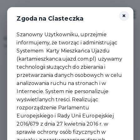
×
Zaloguj
Otwór
Zgoda na Ciasteczka
Szanowny Użytkowniku, uprzejmie
Home
Lista aktualności
informujemy, że tworząc i administrując
Rada Miejska udzieliła Burmistrzowi Wotum Zaufania i Absolutorium
Systemem Karty Mieszkańca Ujazdu
(kartamieszkanca.ujazd.com.pl) używamy
technologii służących do zbierania i
przetwarzania danych osobowych w celu
analizowania ruchu na stronach i w
Internecie. System nie personalizuje
wyświetlanych treści. Realizując
rozporządzenie Parlamentu
Europejskiego i Rady Unii Europejskiej
2016/679 z dnia 27 kwietnia 2016 r. w
sprawie ochrony osób fizycznych w