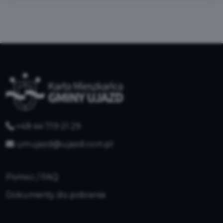
+48 44 719 21 29
umujazd@ujazd.com.pl
Pomoc / FAQ
Dokumenty do pobrania