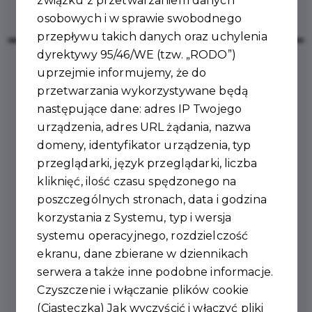
związku z przetwarzaniem danych
osobowych i w sprawie swobodnego
przepływu takich danych oraz uchylenia
dyrektywy 95/46/WE (tzw. „RODO”)
uprzejmie informujemy, że do
2026-06-01
przetwarzania wykorzystywane będą
następujące dane: adres IP Twojego
RADA MIEJSKA
urządzenia, adres URL żądania, nazwa
domeny, identyfikator urządzenia, typ
UDZIELIŁA
przeglądarki, język przeglądarki, liczba
BURMISTRZOWI WOTUM
kliknięć, ilość czasu spędzonego na
poszczególnych stronach, data i godzina
ZAUFANIA I
korzystania z Systemu, typ i wersja
ABSOLUTORIUM
systemu operacyjnego, rozdzielczość
ekranu, dane zbierane w dziennikach
serwera a także inne podobne informacje.
Artur Pawlak
: "Wotum Zaufania i Absolutorium to
Czyszczenie i włączanie plików cookie
efekt pracy wielu osób – siłą Gminy Ujazd są ludzie, a
(Ciasteczka) Jak wyczyścić i włączyć pliki