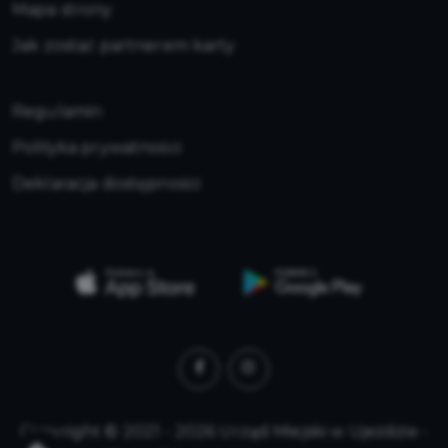
Mapa strony
Jak zostać partnerem karty
Regulamin
Polityka prywatności
Deklaracja dostępności
Copyright © 2021 - 2026 Urząd Miejski w Ujeździe -