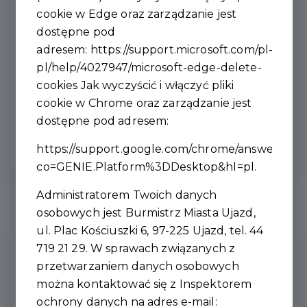
ja mam zaszczyt współpracować z najlepszym
cookie w Edge oraz zarządzanie jest
zespołem
"
dostępne pod
Zachęcamy do zapoznania się z Raportem o stanie
adresem:
https://support.microsoft.com/pl-
Gminy za rok 2025 na stronie
https://bip.ujazd.com.pl/
pl/help/4027947/microsoft-edge-delete-
Relacja foto
cookies
Jak wyczyścić i włączyć pliki
https://www.facebook.com/ujazdgmina
cookie w Chrome oraz zarządzanie jest
dostępne pod adresem:
https://support.google.com/chrome/answer/956
co=GENIE.Platform%3DDesktop&hl=pl
.
Administratorem Twoich danych
osobowych jest Burmistrz Miasta Ujazd,
ul. Plac Kościuszki 6, 97-225 Ujazd, tel. 44
719 21 29. W sprawach związanych z
Ostatnie
Aktualności
przetwarzaniem danych osobowych
można kontaktować się z Inspektorem
ochrony danych na adres e-mail: