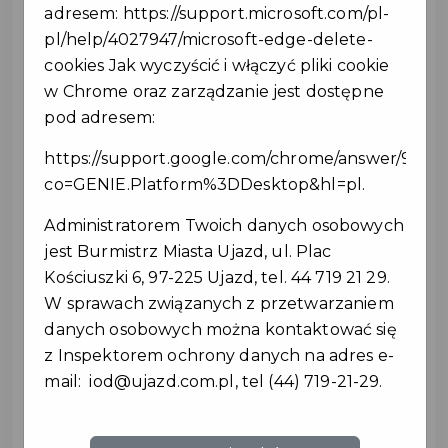
adresem:
https://support.microsoft.com/pl-
mógł korzystać z całkowicie bezpłatnych przejazdów
pl/help/4027947/microsoft-edge-delete-
autobusowych w ramach KKA – Kolejowej
cookies
Jak wyczyścić i włączyć pliki cookie
Komunikacji Autobusowej. Autobusy będą kursowały
w Chrome oraz zarządzanie jest dostępne
codziennie, od poniedziałku do niedzieli, zapewniając
pod adresem:
regularne i wygodne połączenia z dworcami
kolejowymi w Zaosiu, Skrzynkach oraz Tomaszowie
https://support.google.com/chrome/answer/9564
Mazowieckim.
co=GENIE.Platform%3DDesktop&hl=pl
.
Dzięki temu rozwiązaniu codzienny dojazd do pracy,
Administratorem Twoich danych osobowych
szkoły, uczelni czy instytucji publicznych stanie się
jest Burmistrz Miasta Ujazd, ul. Plac
prostszy, a dostęp do pociągów w kierunku Łodzi i
Kościuszki 6, 97-225 Ujazd, tel. 44 719 21 29.
Tomaszowa Mazowieckiego – jeszcze łatwiejszy.
W sprawach związanych z przetwarzaniem
Dlaczego warto?
danych osobowych można kontaktować się
Darmowy transport przez cały tydzień –
z Inspektorem ochrony danych na adres e-
codzienne kursy dla wszystkich
mail:
iod@ujazd.com.pl
, tel (44) 719-21-29.
mieszkańców!
Bezpośredni dostęp do połączeń
kolejowych w kierunku Łodzi i