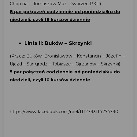
Chopina - Tomaszów Maz. Dworzec PKP)
8 par połączeń codziennie od poniedziałku do
niedzieli, czyli 16 kursów dziennie
Linia II: Buków – Skrzynki
(Przez: Buków- Bronisławów – Konstancin – Józefin –
Ujazd – Sangrodz – Tobiasze – Ojrzanów – Skrzynki)
5 par połączeń
codziennie od poniedziałku do
niedzieli, czyli 10 kursów dziennie
https://www.facebook.com/reel/1112793114274790