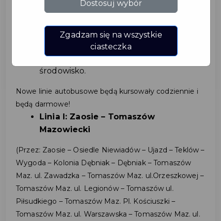
Dostosuj wybór
Tomaszowa Mazowieckiego.
Wygodne dojazdy do pracy, szkoły, na
uczelnię czy do urzędów.
Zgadzam się na wszystkie
Mniej samochodów na drogach to
ciasteczka
większe bezpieczeństwo i troska o
środowisko.
Nowe linie autobusowe będą kursowały codziennie i
będą darmowe!
Linia I: Zaosie – Tomaszów
Mazowiecki
(Przez: Zaosie – Osiedle Niewiadów – Ujazd – Teklów –
Wygoda – Kolonia Dębniak – Dębniak – Tomaszów
Maz. ul. Zawadzka – Tomaszów Maz. ul.Orzeszkowej –
Tomaszów Maz. ul. Legionów – Tomaszów ul.
Piłsudkiego – Tomaszów Maz. Pl. Kościuszki –
Tomaszów Maz. ul. Warszawska – Tomaszów Maz. ul.