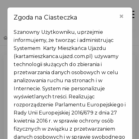
×
Zaloguj
Otwór
Zgoda na Ciasteczka
Szanowny Użytkowniku, uprzejmie
Home
Lista aktualności
Bezpłatna komunikacja na terenie gminy!
informujemy, że tworząc i administrując
Systemem Karty Mieszkańca Ujazdu
(kartamieszkanca.ujazd.com.pl) używamy
technologii służących do zbierania i
przetwarzania danych osobowych w celu
analizowania ruchu na stronach i w
Internecie. System nie personalizuje
wyświetlanych treści. Realizując
rozporządzenie Parlamentu Europejskiego i
Rady Unii Europejskiej 2016/679 z dnia 27
kwietnia 2016 r. w sprawie ochrony osób
fizycznych w związku z przetwarzaniem
danych osobowych i w sprawie swobodnego