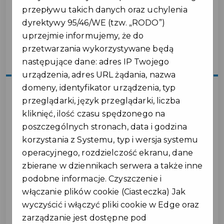
przepływu takich danych oraz uchylenia
dyrektywy 95/46/WE (tzw. „RODO”)
uprzejmie informujemy, że do
przetwarzania wykorzystywane będą
następujące dane: adres IP Twojego
urządzenia, adres URL żądania, nazwa
domeny, identyfikator urządzenia, typ
przeglądarki, język przeglądarki, liczba
2025-10-07
kliknięć, ilość czasu spędzonego na
poszczególnych stronach, data i godzina
BEZPŁATNA
korzystania z Systemu, typ i wersja systemu
operacyjnego, rozdzielczość ekranu, dane
KOMUNIKACJA NA
zbierane w dziennikach serwera a także inne
TERENIE GMINY!
podobne informacje. Czyszczenie i
włączanie plików cookie (Ciasteczka) Jak
wyczyścić i włączyć pliki cookie w Edge oraz
Bezpłatny dojazd do pociągów ŁKA!
zarządzanie jest dostępne pod
Już wkrótce każdy mieszkaniec Gminy Ujazd będzie