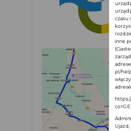
urządz
urządze
czasu 
korzys
rozdzi
inne p
(Ciast
zarząd
adres
pl/hel
włączy
adres
https:
co=GE
Admini
Ujazd, 