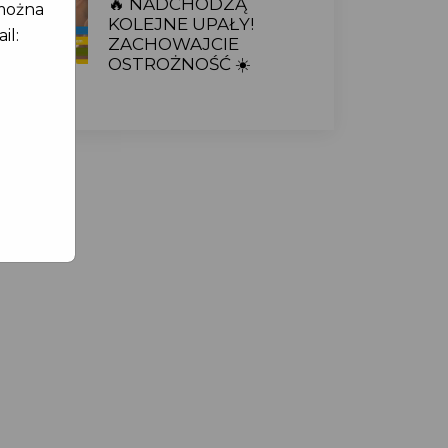
🔥 NADCHODZĄ
można
KOLEJNE UPAŁY!
il:
ZACHOWAJCIE
OSTROŻNOŚĆ ☀️