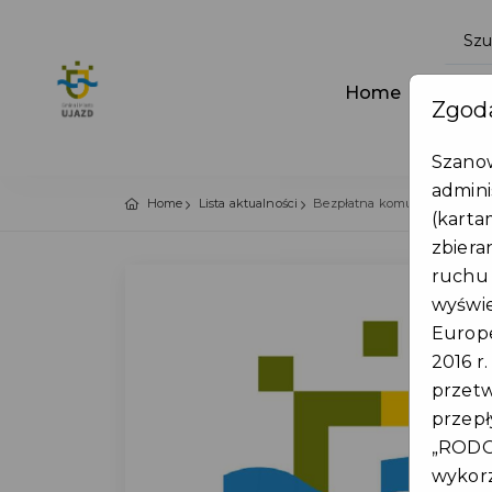
Home
Aktua
Zgoda
Szanow
admini
Home
Lista aktualności
Bezpłatna komunikacja na te
(karta
zbiera
ruchu 
wyświe
Europe
2016 r
przet
przepł
„RODO”
wykorz