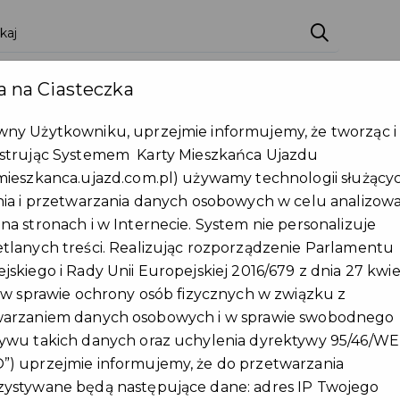
lności
Wydarzenia
Partnerzy
Pakiety
Pu
 na Ciasteczka
Załóż konto
ny Użytkowniku, uprzejmie informujemy, że tworząc i
strując Systemem Karty Mieszkańca Ujazdu
renie gminy!
mieszkanca.ujazd.com.pl) używamy technologii służący
nia i przetwarzania danych osobowych w celu analizow
na stronach i w Internecie. System nie personalizuje
tlanych treści. Realizując rozporządzenie Parlamentu
jskiego i Rady Unii Europejskiej 2016/679 z dnia 27 kwie
. w sprawie ochrony osób fizycznych w związku z
warzaniem danych osobowych i w sprawie swobodnego
ywu takich danych oraz uchylenia dyrektywy 95/46/WE 
) uprzejmie informujemy, że do przetwarzania
ystywane będą następujące dane: adres IP Twojego