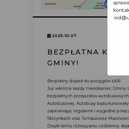
spraw
kontak
iod@u
2025-10-07
BEZPŁATNA KOMU
GMINY!
Bezpłatny dojazd do pociągów ŁKA!
Już wkrótce każdy mieszkaniec Gminy U
bezpłatnych przejazdów autobusowych 
Autobusowej. Autobusy będą kursowały c
zapewniając regularne i wygodne połąc
Skrzynkach oraz Tomaszowie Mazowiec
Dzięki temu rozwiązaniu codzienny dojazd