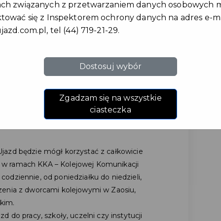
ach związanych z przetwarzaniem danych osobowych 
tować się z Inspektorem ochrony danych na adres e-ma
jazd.com.pl
, tel (44) 719-21-29.
Dostosuj wybór
NIKACJA NA TERENIE
Zgadzam się na wszystkie
ciasteczka
jazd będzie mógł korzystać z całkowicie
w ramach KKA – Kolejowej Komunikacji
odziennie, od poniedziałku do niedzieli,
zenia z dworcami kolejowymi w Zaosiu,
kim.
 do pracy, szkoły, uczelni czy instytucji