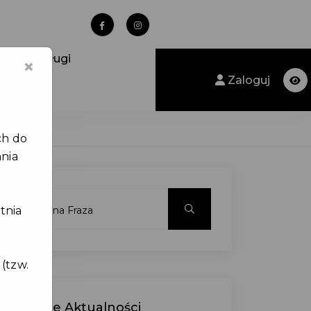
nkty obsługi
×
Zaloguj
ch do
ania
tnia
(tzw.
Ostatnie
Aktualności