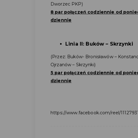
Dworzec PKP)
8 par połączeń codziennie od poniedz
dziennie
Linia II: Buków – Skrzynki
(Przez: Buków- Bronisławów – Konstanci
Ojrzanów – Skrzynki)
5 par połączeń
codziennie od poniedz
dziennie
https://www.facebook.com/reel/111279