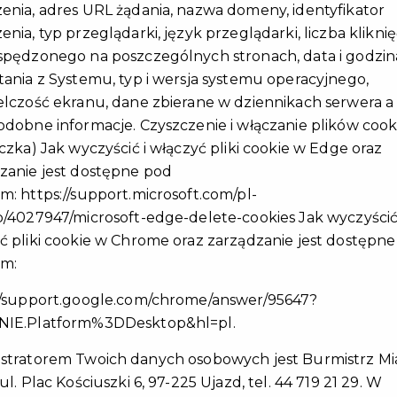
enia, adres URL żądania, nazwa domeny, identyfikator
nia, typ przeglądarki, język przeglądarki, liczba kliknięć
spędzonego na poszczególnych stronach, data i godzin
tania z Systemu, typ i wersja systemu operacyjnego,
elczość ekranu, dane zbierane w dziennikach serwera a
odobne informacje. Czyszczenie i włączanie plików cook
eczka) Jak wyczyścić i włączyć pliki cookie w Edge oraz
zanie jest dostępne pod
em:
https://support.microsoft.com/pl-
p/4027947/microsoft-edge-delete-cookies
Jak wyczyścić
ć pliki cookie w Chrome oraz zarządzanie jest dostępn
em:
//support.google.com/chrome/answer/95647?
NIE.Platform%3DDesktop&hl=pl
.
stratorem Twoich danych osobowych jest Burmistrz Mi
ul. Plac Kościuszki 6, 97-225 Ujazd, tel. 44 719 21 29. W