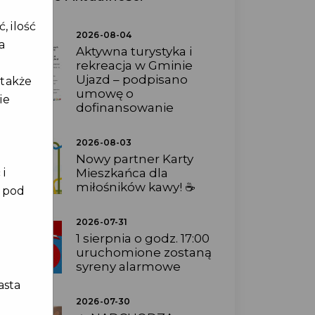
, ilość
2026-08-04
a
Aktywna turystyka i
rekreacja w Gminie
Ujazd – podpisano
 także
umowę o
ie
dofinansowanie
2026-08-03
Nowy partner Karty
Mieszkańca dla
 i
miłośników kawy! ☕
e pod
2026-07-31
1 sierpnia o godz. 17:00
uruchomione zostaną
syreny alarmowe
asta
2026-07-30