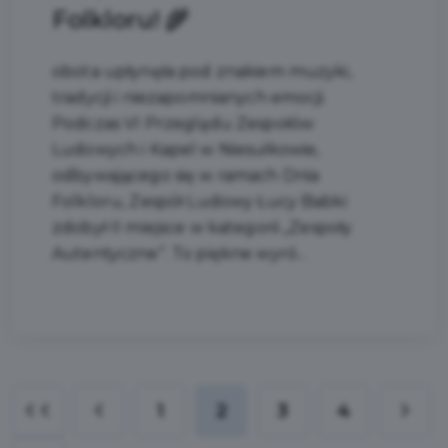
Folkloru! 🌾
obota upłynęła pod znakiem muzyki,
tradycji i niezapomnianych emocji.
Podczas VI Przeglądu Zespołów
Ludowych i Kapel w Niesułkowie,
odbywającego się w ramach Dnia
Folkloru, Zespół Ludowy Łucy Babki
zdobył II miejsce w kategorii „Zespoły
Autentyczne”. To piękne wyró...
1
2
3
4