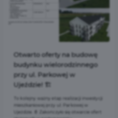
Otwarto oferty na budowę
budynku wielorodzinnego
przy ul. Parkowej w
Ujeździe! 🏗️
To kolejny ważny etap realizacji inwestycji
mieszkaniowej przy ul. Parkowej w
Ujeździe. 📄 Zakończyło się otwarcie ofert