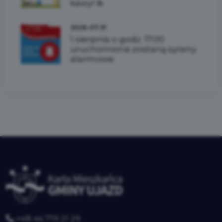
kawy! ☕
2026-07-31
1 sierpnia o godz. 17:00
uruchomione zostaną syreny
alarmowe
+48 44 719 21 29