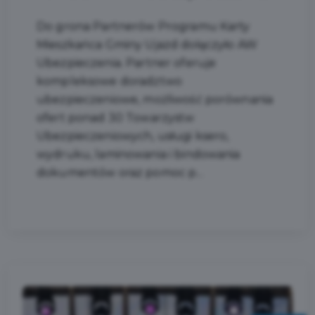
Do grona Partnerów Programu Karty
Mieszkańca Gminy Ujazd dołączyło AW
Ubezpieczenia. Partner oferuje
kompleksowe doradztwo
ubezpieczeniowe, możliwość porównania
ofert ponad 30 Towarzystw
Ubezpieczeniowych, usługi ksero,
wydruku, laminowania i bindowania
dokumentów oraz pomoc p...