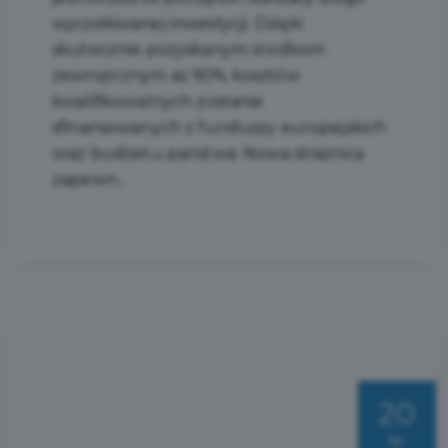
wyczekiwanej inwestycji. Dzięki
skutecznie pozyskanym środkom
zewnętrznym aż 90% kosztów
kwalifikowalnych zostanie
sfinansowanych z funduszy europejskich
oraz budżetu państwa. Nowa strażnica
zapewn...
20
lip