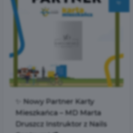
lip
✨ Nowy Partner Karty
Mieszkańca – MD Marta
Druszcz Instruktor z Nails