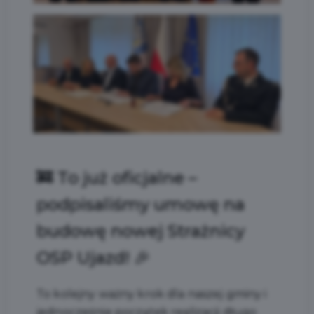
🚒 To już oficjalne –
podpisaliśmy umowę na
budowę nowej Strażnicy
OSP Ujazd! 🎉
To kolejny ważny krok dla naszej gminy i
jednocześnie początek realizacji długo