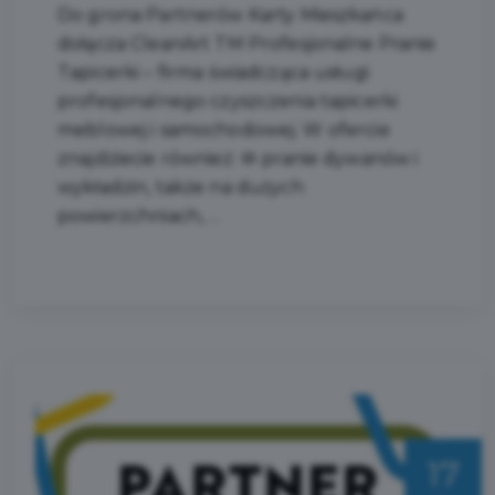
Do grona Partnerów Karty Mieszkańca
dołącza CleanArt TM Profesjonalne Pranie
Tapicerki – firma świadcząca usługi
profesjonalnego czyszczenia tapicerki
meblowej i samochodowej. W ofercie
znajdziecie również: 🧼 pranie dywanów i
wykładzin, także na dużych
powierzchniach, ...
17