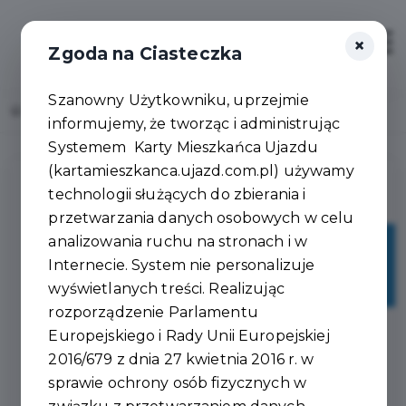
×
Zaloguj
Otwór
Zgoda na Ciasteczka
Szanowny Użytkowniku, uprzejmie
Home
Lista aktualności
informujemy, że tworząc i administrując
Systemem Karty Mieszkańca Ujazdu
(kartamieszkanca.ujazd.com.pl) używamy
technologii służących do zbierania i
przetwarzania danych osobowych w celu
analizowania ruchu na stronach i w
28
Internecie. System nie personalizuje
lip
wyświetlanych treści. Realizując
rozporządzenie Parlamentu
Europejskiego i Rady Unii Europejskiej
2016/679 z dnia 27 kwietnia 2016 r. w
sprawie ochrony osób fizycznych w