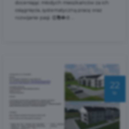
doceniając młodych mieszkańców za ich
osiągnięcia, systematyczną pracę oraz
rozwijanie pasji. 👏📚⚽🎨 ...
22
lip