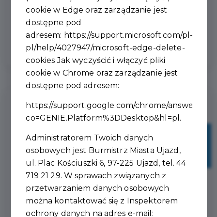
muzyka, animacje oraz wiele okazji do
cookie w Edge oraz zarządzanie jest
wspólnej zabawy i spędzenia czasu w
dostępne pod
świetnym gronie....
adresem:
https://support.microsoft.com/pl-
pl/help/4027947/microsoft-edge-delete-
cookies
Jak wyczyścić i włączyć pliki
cookie w Chrome oraz zarządzanie jest
dostępne pod adresem:
https://support.google.com/chrome/answer/956
co=GENIE.Platform%3DDesktop&hl=pl
.
27
Administratorem Twoich danych
osobowych jest Burmistrz Miasta Ujazd,
lip
ul. Plac Kościuszki 6, 97-225 Ujazd, tel. 44
719 21 29. W sprawach związanych z
przetwarzaniem danych osobowych
można kontaktować się z Inspektorem
ochrony danych na adres e-mail: