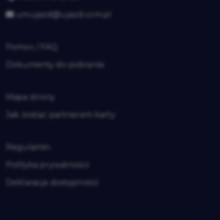
umujazd@ujazd.com.pl
Pomoc / FAQ
Dokumenty do pobrania
Mapa strony
Jak zostać partnerem karty
Regulamin
Polityka prywatności
Deklaracja dostępności