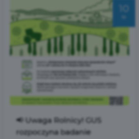
10
lip
📢 Uwaga Rolnicy! GUS
rozpoczyna badanie