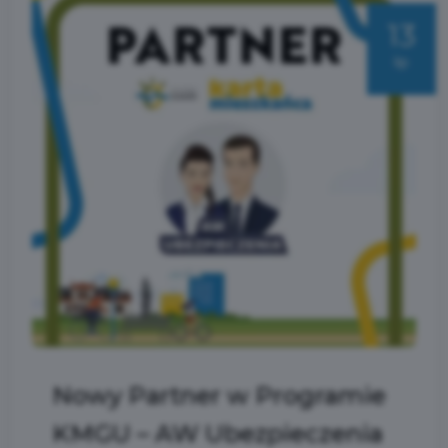
13
lip
Nowy Partner w Programie
KMGU – AW Ubezpieczenia