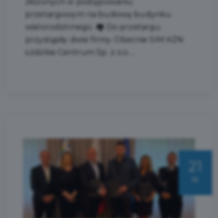
złożonych w postępowaniu
przetargowym na budowę budynku
wielorodzinnego. 🏘️ Do przetargu
przystąpiły dwie firmy. Obecnie SIM KZN
Łódzkie Centrum Sp. z o.o....
21
lip