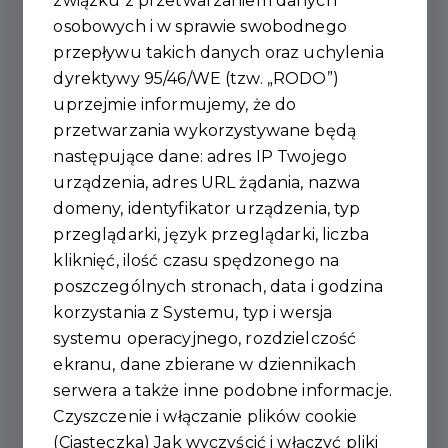
związku z przetwarzaniem danych
osobowych i w sprawie swobodnego
przepływu takich danych oraz uchylenia
dyrektywy 95/46/WE (tzw. „RODO”)
uprzejmie informujemy, że do
przetwarzania wykorzystywane będą
następujące dane: adres IP Twojego
urządzenia, adres URL żądania, nazwa
📸Relacja foto z
domeny, identyfikator urządzenia, typ
wyjątkowego Pool Party w
przeglądarki, język przeglądarki, liczba
kliknięć, ilość czasu spędzonego na
Akademii Sportu
poszczególnych stronach, data i godzina
korzystania z Systemu, typ i wersja
26 lipca na terenie Akademii Sportu w
systemu operacyjnego, rozdzielczość
Niewiadowie odbyło się wyjątkowe
ekranu, dane zbierane w dziennikach
wydarzenie pełne radości, uśmiechu i
serwera a także inne podobne informacje.
prawdziwie wakacyjnej atmosfery. ☀️🎉 Na
Czyszczenie i włączanie plików cookie
uczestników czekało mnóstwo atrakcji,
(Ciasteczka) Jak wyczyścić i włączyć pliki