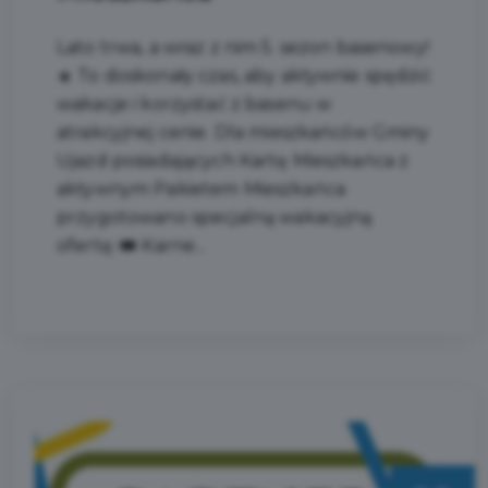
Lato trwa, a wraz z nim 5. sezon basenowy!
☀️ To doskonały czas, aby aktywnie spędzić
wakacje i korzystać z basenu w
atrakcyjnej cenie. Dla mieszkańców Gminy
Ujazd posiadających Kartę Mieszkańca z
aktywnym Pakietem Mieszkańca
przygotowano specjalną wakacyjną
ofertę: 🎟️ Karne...