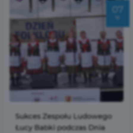
07
lip
Sukces Zespołu Ludowego
Łucy Babki podczas Dnia