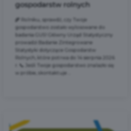
gospodarstw rolnych
🌾 Rolniku, sprawdź, czy Twoje
gospodarstwo zostało wylosowane do
badania GUS! Główny Urząd Statystyczny
prowadzi Badanie Zintegrowane
Statystyki dotyczące Gospodarstw
Rolnych, które potrwa do 14 sierpnia 2026
r. 📞 Jeśli Twoje gospodarstwo znalazło się
w próbie, skontaktuje ...