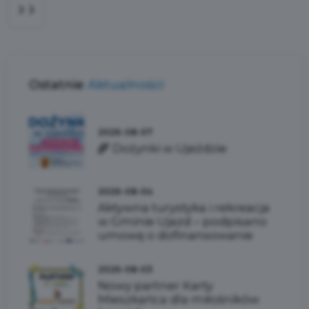
Ostatnie
Aktualności
2026-08-07
🌾 Dożynki w Ujeździe
2026-08-04
Aktywna turystyka i rekreacja
w Gminie Ujazd – podpisano
umowę o dofinansowanie
2026-08-03
Nowy partner Karty
Mieszkańca dla miłośników