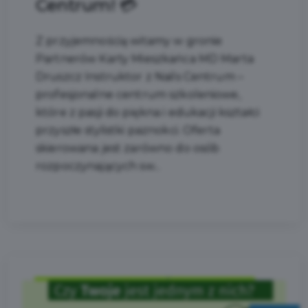
Centrum! 💳
Z przyjemnością witamy w gronie
Partnerów Karty Mieszkańca MD Marta
Druszcz Instruktor z Nails Centrum –
profesjonalne centrum szkoleniowe,
które z pasji do piękna i edukacji kształci
przyszłe stylistki paznokci. Oferta
skierowana jest zarówno do osób
rozpoczynających sw...