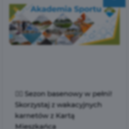
🏊‍♂️ Sezon basenowy w pełni!
Skorzystaj z wakacyjnych
karnetów z Kartą
Mieszkańca