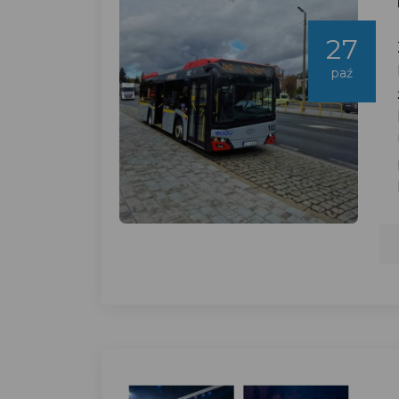
27
paź