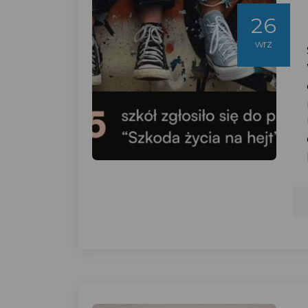
26
wrz