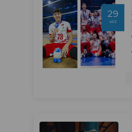
29
wrz