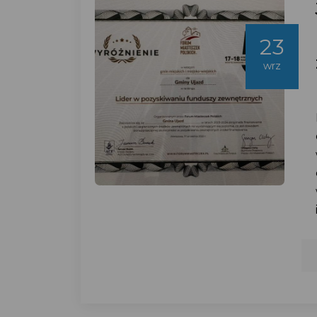
23
wrz