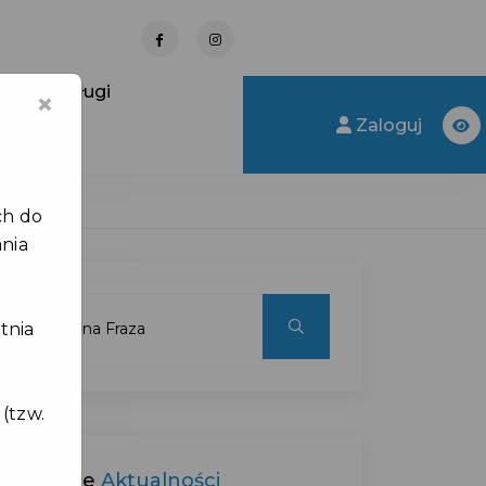
nkty obsługi
×
Zaloguj
ch do
ania
tnia
(tzw.
Ostatnie
Aktualności