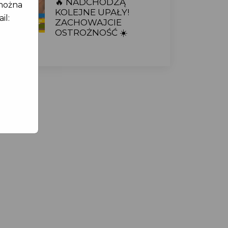
🔥 NADCHODZĄ
można
KOLEJNE UPAŁY!
il:
ZACHOWAJCIE
OSTROŻNOŚĆ ☀️