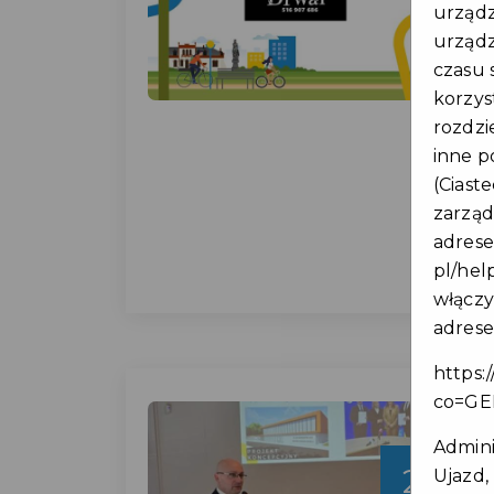
urządz
urządze
czasu 
korzys
rozdzi
inne p
(Ciast
zarząd
adres
pl/hel
włączy
adres
https:
co=GE
Admini
29
Ujazd, 