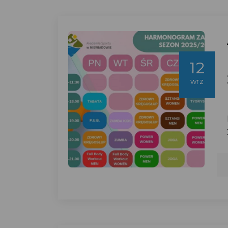
12
wrz