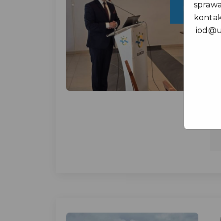
spraw
paź
kontak
iod@u