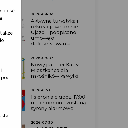
, ilość
2026-08-04
a
Aktywna turystyka i
rekreacja w Gminie
Ujazd – podpisano
 także
umowę o
ie
dofinansowanie
2026-08-03
Nowy partner Karty
Mieszkańca dla
 i
miłośników kawy! ☕
e pod
2026-07-31
1 sierpnia o godz. 17:00
uruchomione zostaną
syreny alarmowe
asta
2026-07-30