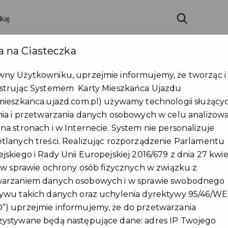
lności
Wydarzenia
Partnerzy
Pakiety
Pu
 na Ciasteczka
Załóż konto
ny Użytkowniku, uprzejmie informujemy, że tworząc i
strując Systemem Karty Mieszkańca Ujazdu
mieszkanca.ujazd.com.pl) używamy technologii służący
nia i przetwarzania danych osobowych w celu analizow
na stronach i w Internecie. System nie personalizuje
tlanych treści. Realizując rozporządzenie Parlamentu
Grono partnerów KMGU
jskiego i Rady Unii Europejskiej 2016/679 z dnia 27 kwie
wciąż rośnie. Kolejne zniżki
. w sprawie ochrony osób fizycznych w związku z
warzaniem danych osobowych i w sprawie swobodnego
dla użytkowników
ywu takich danych oraz uchylenia dyrektywy 95/46/WE 
) uprzejmie informujemy, że do przetwarzania
Gmina Ujazd sukcesywnie rozwija
ystywane będą następujące dane: adres IP Twojego
program Karty Mieszkańca Gminy Ujazd.