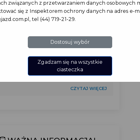
października 2025 r.
ach związanych z przetwarzaniem danych osobowych 
tować się z Inspektorem ochrony danych na adres e-ma
jazd.com.pl
, tel (44) 719-21-29.
Burmistrz Artur Pawlak dzisiaj na sesji:
Kiedy w 2022 roku mówiłem, że do 2030
roku możemy pozyskać nawet 100
Dostosuj wybór
milionów złotych na najważniejsze
inwestycje, wiele osób pukało się w czoło.
Niektórzy komentowali to z uśmiechem,
Zgadzam się na wszystkie
inni – z przekąsem. Minęło ...
ciasteczka
CZYTAJ WIĘCEJ