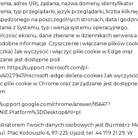
enia, adres URL żądania, nazwa domeny, identyfikator
Dzięki współpracy z lokalnymi firmami
nia, typ przeglądarki, język przeglądarki, liczba kliknięć
mieszkańcy gminy Ujazd z aktywnym
spędzonego na poszczególnych stronach, data i godzin
Pakietem Mieszkańca zyskają nowe zniżki i
tania z Systemu, typ i wersja systemu operacyjnego,
korzyści. W gronie partnerów KMGU
elczość ekranu, dane zbierane w dziennikach serwera a
witamy: Firmę Mega-Drwal Meble z bali
odobne informacje. Czyszczenie i włączanie plików cook
10% zniżki ...
eczka) Jak wyczyścić i włączyć pliki cookie w Edge oraz
zanie jest dostępne pod
CZYTAJ WIĘCEJ
em:
https://support.microsoft.com/pl-
p/4027947/microsoft-edge-delete-cookies
Jak wyczyścić
ć pliki cookie w Chrome oraz zarządzanie jest dostępn
em:
//support.google.com/chrome/answer/95647?
NIE.Platform%3DDesktop&hl=pl
.
XXIII Sesja Rady Miejskiej w
stratorem Twoich danych osobowych jest Burmistrz Mi
Ujeździe z dnia 29
ul. Plac Kościuszki 6, 97-225 Ujazd, tel. 44 719 21 29. W