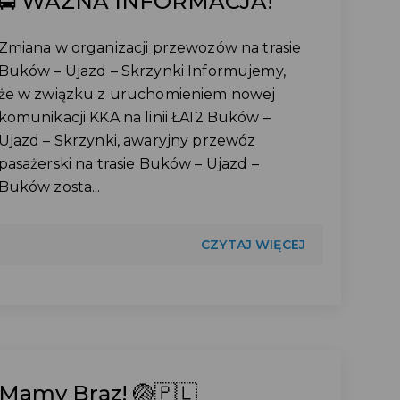
🚍 WAŻNA INFORMACJA!
Zmiana w organizacji przewozów na trasie
Buków – Ujazd – Skrzynki Informujemy,
że w związku z uruchomieniem nowej
komunikacji KKA na linii ŁA12 Buków –
Ujazd – Skrzynki, awaryjny przewóz
pasażerski na trasie Buków – Ujazd –
Buków zosta...
CZYTAJ WIĘCEJ
Mamy Brąz! 🏐🇵🇱