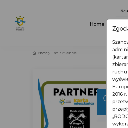
Home
Aktua
Zgoda
Szanow
admini
Home
Lista aktualności
(karta
zbiera
ruchu 
wyświe
Europe
2016 r
04
przet
lis
przepł
„RODO”
wykorz