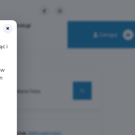
nkty obsługi
×
Zaloguj
c i
 w
m
Ostatnie
Aktualności