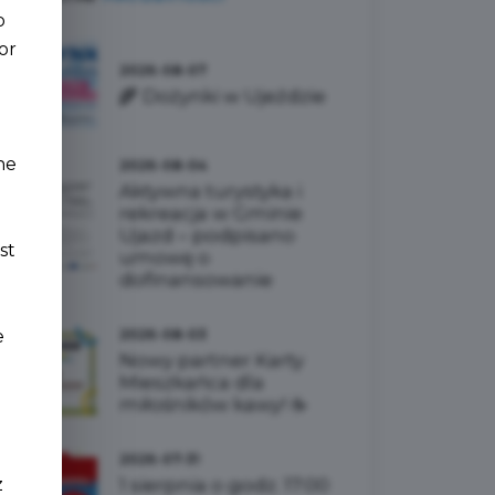
o
or
2026-08-07
🌾 Dożynki w Ujeździe
a
ne
2026-08-04
Aktywna turystyka i
rekreacja w Gminie
Ujazd – podpisano
st
umowę o
dofinansowanie
2026-08-03
e
Nowy partner Karty
Mieszkańca dla
miłośników kawy! ☕
2026-07-31
1 sierpnia o godz. 17:00
z