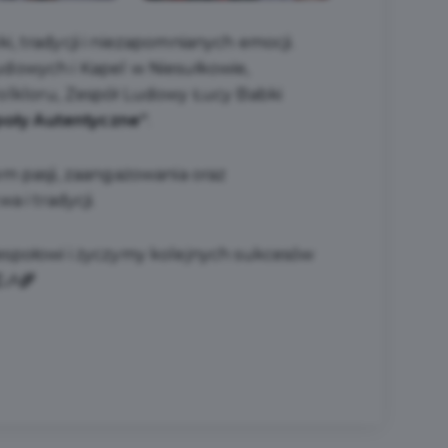
, tradycji i niezapomnianych emocji.
dowych i Kapel w Niesułkowie,
olkloru, Zespół Ludowy Łucy Babki
oły Autentyczne”
.
m pasji, zaangażowania oraz
 i tradycji.
społowi i życzymy kolejnych sukcesów
🎶🌾