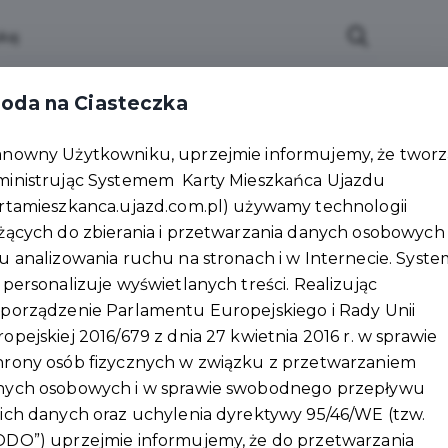
lności
Wydarzenia
Partnerzy
Pakiety
Pu
oda na Ciasteczka
Załóż konto
anowny Użytkowniku, uprzejmie informujemy, że tworzą
ministrując Systemem Karty Mieszkańca Ujazdu
y Babki podczas Dnia Folkloru! 🌾
rtamieszkanca.ujazd.com.pl) używamy technologii
żących do zbierania i przetwarzania danych osobowych
u analizowania ruchu na stronach i w Internecie. Syste
 personalizuje wyświetlanych treści. Realizując
porządzenie Parlamentu Europejskiego i Rady Unii
opejskiej 2016/679 z dnia 27 kwietnia 2016 r. w sprawie
hrony osób fizycznych w związku z przetwarzaniem
nych osobowych i w sprawie swobodnego przepływu
ich danych oraz uchylenia dyrektywy 95/46/WE (tzw.
ODO”) uprzejmie informujemy, że do przetwarzania