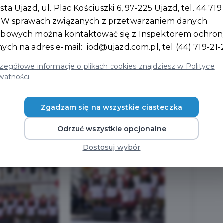
sta Ujazd, ul. Plac Kościuszki 6, 97-225 Ujazd, tel. 44 719
. W sprawach związanych z przetwarzaniem danych
obowych można kontaktować się z Inspektorem ochron
nych na adres e-mail:
iod@ujazd.com.pl
, tel (44) 719-21-
zegółowe informacje o plikach cookies znajdziesz w Polityce
watności
 LUDOWEGO ŁUCY
NIA FOLKLORU! 🌾
Zgadzam się na wszystkie ciasteczka
Odrzuć wszystkie opcjonalne
Dostosuj wybór