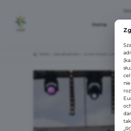
Home
Aktua
Zg
Sz
ad
Home
Lista aktualności
Sukces Zespołu Ludowego Łuc
(ka
słu
cel
nie
roz
Eur
oc
da
tak
„R