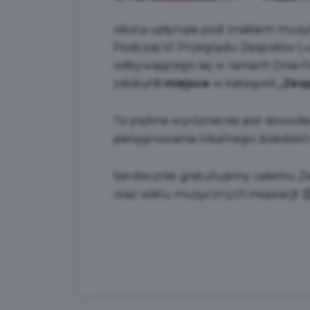
obota upłynęła pod znakiem muzyki
Podczas VI Przeglądu Zespołów Lu
odbywającego się w ramach Dnia F
zdobył
II miejsce
w kategorii
„Zesp
To piękne wyróżnienie jest dowode
pielęgnowania lokalnego dziedzictwa
Serdecznie gratulujemy całemu Ze
oraz wielu muzycznych inspiracji! 