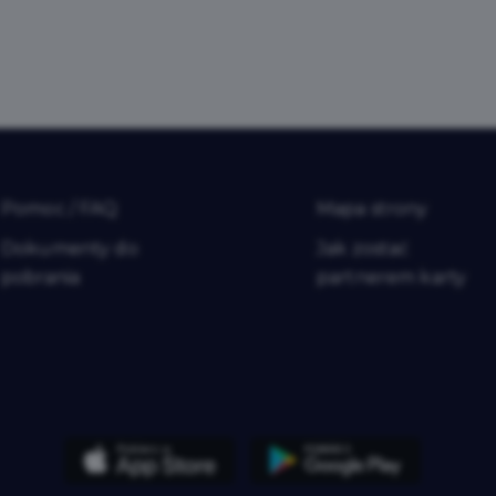
Pomoc / FAQ
Mapa strony
Dokumenty do
Jak zostać
pobrania
partnerem karty