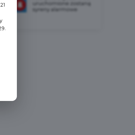
uruchomione zostaną
 21
syreny alarmowe
y
29.