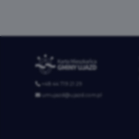
+48 44 719 21 29
umujazd@ujazd.com.pl