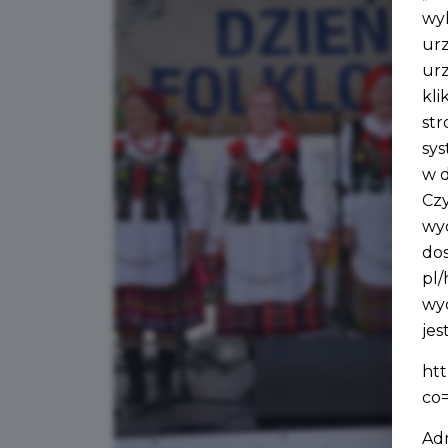
wy
urz
urz
kli
str
sys
w d
Czy
wyc
do
pl/
wyc
je
ht
co
Ad