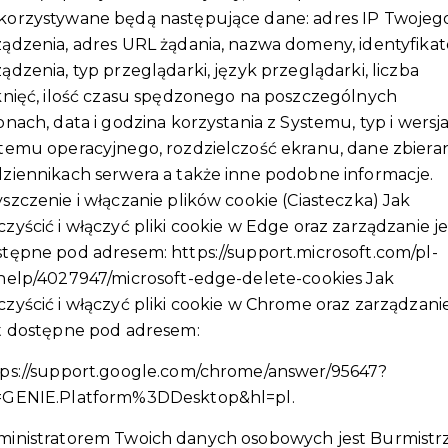
korzystywane będą następujące dane: adres IP Twojeg
ądzenia, adres URL żądania, nazwa domeny, identyfikat
ądzenia, typ przeglądarki, język przeglądarki, liczba
knięć, ilość czasu spędzonego na poszczególnych
onach, data i godzina korzystania z Systemu, typ i wersj
temu operacyjnego, rozdzielczość ekranu, dane zbiera
ziennikach serwera a także inne podobne informacje.
szczenie i włączanie plików cookie (Ciasteczka) Jak
zyścić i włączyć pliki cookie w Edge oraz zarządzanie je
stępne pod adresem:
https://support.microsoft.com/pl-
help/4027947/microsoft-edge-delete-cookies
Jak
zyścić i włączyć pliki cookie w Chrome oraz zarządzani
st dostępne pod adresem:
tps://support.google.com/chrome/answer/95647?
=GENIE.Platform%3DDesktop&hl=pl
.
ministratorem Twoich danych osobowych jest Burmistr