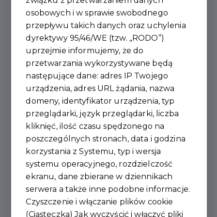
związku z przetwarzaniem danych
2025-01-25
osobowych i w sprawie swobodnego
przepływu takich danych oraz uchylenia
33. FINAŁ WIELKIEJ
dyrektywy 95/46/WE (tzw. „RODO”)
ORKIESTRY
uprzejmie informujemy, że do
przetwarzania wykorzystywane będą
ŚWIĄTECZNEJ POMOCY
następujące dane: adres IP Twojego
urządzenia, adres URL żądania, nazwa
domeny, identyfikator urządzenia, typ
przeglądarki, język przeglądarki, liczba
kliknięć, ilość czasu spędzonego na
poszczególnych stronach, data i godzina
korzystania z Systemu, typ i wersja
systemu operacyjnego, rozdzielczość
ekranu, dane zbierane w dziennikach
serwera a także inne podobne informacje.
Czyszczenie i włączanie plików cookie
(Ciasteczka) Jak wyczyścić i włączyć pliki