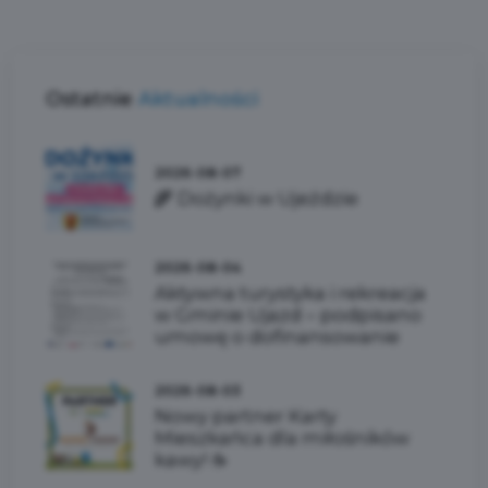
Ostatnie
Aktualności
2026-08-07
🌾 Dożynki w Ujeździe
2026-08-04
Aktywna turystyka i rekreacja
w Gminie Ujazd – podpisano
umowę o dofinansowanie
2026-08-03
Nowy partner Karty
Mieszkańca dla miłośników
kawy! ☕