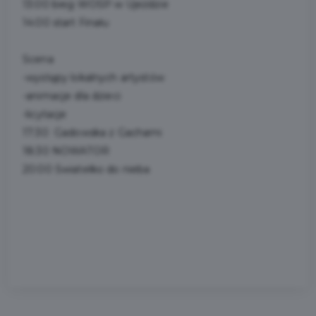
13:00 bieg WOŚP w Ujeździe
14:00 start Finału
Scena
-występy lokalnych artystów
-animacje dla dzieci
-licytacje
17:30 Gadowska z Gachami
18:30 NOWATOR
20:00 Światełko do nieba