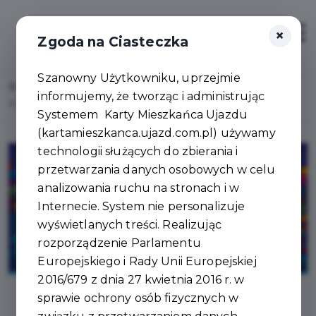
×
Zaloguj
Otwór
Zgoda na Ciasteczka
Szanowny Użytkowniku, uprzejmie
Home
Lista aktualności
informujemy, że tworząc i administrując
33. Finał Wielkiej Orkiestry Świątecznej Pomocy
Systemem Karty Mieszkańca Ujazdu
(kartamieszkanca.ujazd.com.pl) używamy
technologii służących do zbierania i
przetwarzania danych osobowych w celu
analizowania ruchu na stronach i w
Internecie. System nie personalizuje
wyświetlanych treści. Realizując
rozporządzenie Parlamentu
Europejskiego i Rady Unii Europejskiej
2016/679 z dnia 27 kwietnia 2016 r. w
sprawie ochrony osób fizycznych w