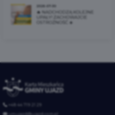
2026-07-30
🔥 NADCHODZĄ KOLEJNE
UPAŁY! ZACHOWAJCIE
OSTROŻNOŚĆ ☀️
+48 44 719 21 29
umujazd@ujazd.com.pl