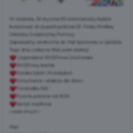
W niedzielę, 26 stycznia 85 wolontariuszy będzie
kwestować do puszek podczas 33. Finału Wielkiej
Orkiestry Świątecznej Pomocy.
Zapraszamy serdecznie do Hali Sportowej w Ujeździe.
Tego dnia czeka na Was wiele atrakcji:
Legendarna WOŚPowa Grochówka
WOŚPowy kramik
Stoiska Szkół i Przedszkoli
Dmuchańce i atrakcje dla dzieci
Fotobudka 360
Pyszne jedzenie od KGW
Sprzęt wojskowy
i wiele innych !
Plan