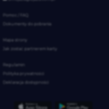
Pomoc / FAQ
Dokumenty do pobrania
Mapa strony
Jak zostać partnerem karty
Regulamin
Polityka prywatności
Deklaracja dostępności