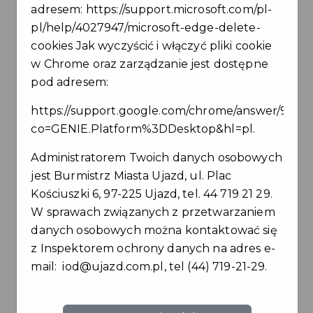
adresem:
https://support.microsoft.com/pl-
pl/help/4027947/microsoft-edge-delete-
Korzystam ze świadczeń Miejskiego Ośrodka
cookies
Jak wyczyścić i włączyć pliki cookie
Pomocy Społecznej w Ujeździe (zasiłek stały
w Chrome oraz zarządzanie jest dostępne
lub celowy)
pod adresem:
Tak
Nie
https://support.google.com/chrome/answer/9564
co=GENIE.Platform%3DDesktop&hl=pl
.
Jestem uczniem/studentem do 26 roku życia
i nie osiągam dochodów
Administratorem Twoich danych osobowych
jest Burmistrz Miasta Ujazd, ul. Plac
Tak
Nie
Kościuszki 6, 97-225 Ujazd, tel. 44 719 21 29.
W sprawach związanych z przetwarzaniem
Złożyłem zgłoszenie aktualizacyjne ZAP-3 w
danych osobowych można kontaktować się
Urzędzie Skarbowym w Tomaszowie
z Inspektorem ochrony danych na adres e-
Mazowieckim, ponieważ mieszkam w Gminie
mail:
iod@ujazd.com.pl
, tel (44) 719-21-29.
Ujazd krócej niż rok
Tak
Nie