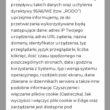
kryteriów, nie jesteś uprawniony do przystąpienia
przepływu takich danych oraz uchylenia
do programu Karta Mieszkańca Gminy Ujazd.
dyrektywy 95/46/WE (tzw. „RODO”)
Rozliczam podatek dochodowy od osób
uprzejmie informujemy, że do
fizycznych w Urzędzie Skarbowym w
przetwarzania wykorzystywane będą
Tomaszowie Mazowieckim wskazując jako
następujące dane: adres IP Twojego
miejsce swojego zamieszkania adres na
urządzenia, adres URL żądania, nazwa
terenie Gminy Ujazd.
domeny, identyfikator urządzenia, typ
Tak
Nie
przeglądarki, język przeglądarki, liczba
kliknięć, ilość czasu spędzonego na
Rozliczam podatek rolny w Gminie Ujazd
poszczególnych stronach, data i godzina
korzystania z Systemu, typ i wersja systemu
Tak
Nie
operacyjnego, rozdzielczość ekranu, dane
zbierane w dziennikach serwera a także inne
Posiadam status osoby bezrobotnej nadany
podobne informacje. Czyszczenie i
przez Powiatowy Urząd Pracy w Tomaszowie
włączanie plików cookie (Ciasteczka) Jak
Mazowieckim
wyczyścić i włączyć pliki cookie w Edge oraz
zarządzanie jest dostępne pod
Tak
Nie