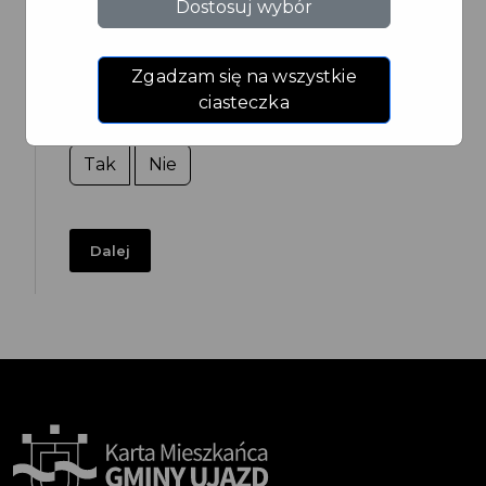
Dostosuj wybór
Nie osiągam dochodów, ale przedkładam
rachunek za media lub inny dokument
Zgadzam się na wszystkie
potwierdzający adres zamieszkania na
ciasteczka
terenie Gminy Ujazd
Tak
Nie
Dalej