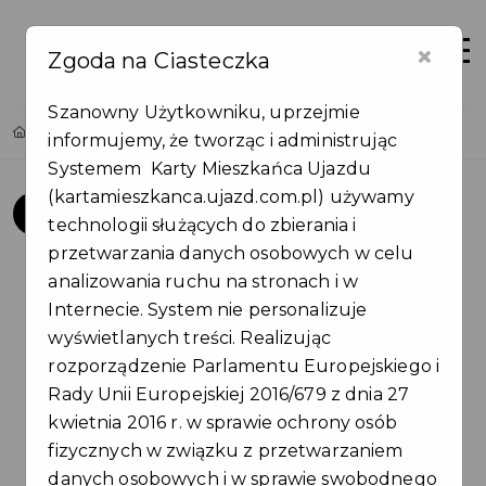
×
Zaloguj
Otwór
Zgoda na Ciasteczka
Szanowny Użytkowniku, uprzejmie
Home
Załóż konto
informujemy, że tworząc i administrując
Systemem Karty Mieszkańca Ujazdu
(kartamieszkanca.ujazd.com.pl) używamy
Zanim założysz konto
1
technologii służących do zbierania i
przetwarzania danych osobowych w celu
Sprawdź wymagania oraz dokumenty jakie należy
analizowania ruchu na stronach i w
przedstawić aby przystąpić do programu Karta
Internecie. System nie personalizuje
Mieszkańca Gminy Ujazd i wyrobić kartę. Jeśli
wyświetlanych treści. Realizując
spełniasz wymogi programu i mieszkasz w
rozporządzenie Parlamentu Europejskiego i
gminie Ujazd, zaznacz twierdząco co najmniej
Rady Unii Europejskiej 2016/679 z dnia 27
jedną z poniższych odpowiedzi, przejdź dalej i
kwietnia 2016 r. w sprawie ochrony osób
"załóż konto".
fizycznych w związku z przetwarzaniem
Jeśli nie spełniasz żadnego z poniższych
danych osobowych i w sprawie swobodnego