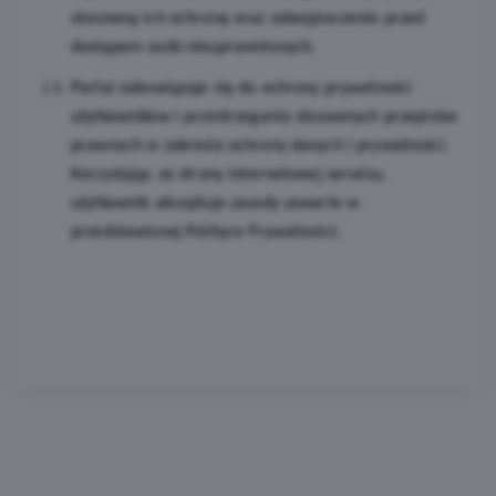
stosowną ich ochronę oraz zabezpieczenie przed
dostępem osób nieuprawnionych.
Portal zobowiązuje się do ochrony prywatności
użytkowników i przestrzegania stosownych przepisów
prawnych w zakresie ochrony danych i prywatności.
Korzystając ze strony internetowej serwisu,
użytkownik akceptuje zasady zawarte w
przedstawionej Polityce Prywatności.