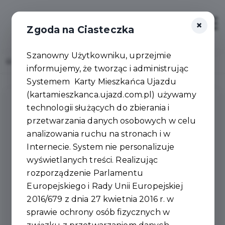
×
Zaloguj
Otwór
Zgoda na Ciasteczka
Szanowny Użytkowniku, uprzejmie
Home
Polityka prywatności
informujemy, że tworząc i administrując
Systemem Karty Mieszkańca Ujazdu
(kartamieszkanca.ujazd.com.pl) używamy
technologii służących do zbierania i
przetwarzania danych osobowych w celu
Niniejsza Polityka Prywatności określa zasady
analizowania ruchu na stronach i w
przetwarzania wszelkich informacji o charakterze
Internecie. System nie personalizuje
danych osobowych, które pozyskane zostały w
wyświetlanych treści. Realizując
związku z korzystaniem przez Użytkowników z serwisu
rozporządzenie Parlamentu
internetowego, prowadzonego pod domeną
Europejskiego i Rady Unii Europejskiej
https://kartamieszkanca.ujazd.com.pl/
(zwanego
2016/679 z dnia 27 kwietnia 2016 r. w
dalej „Serwisem”).
sprawie ochrony osób fizycznych w