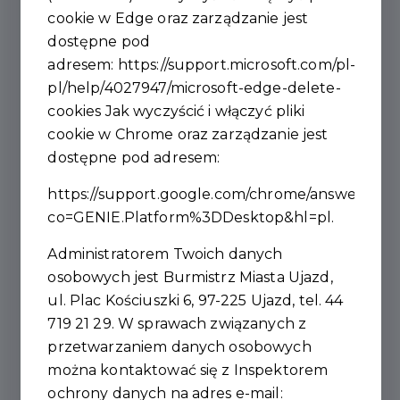
danych oraz partnerów systemu (art. 6 ust.1
cookie w Edge oraz zarządzanie jest
lit. a zgoda osoby, której dane dotyczą oraz art.
dostępne pod
6 lit. b – umowa, ogólnego rozporządzenia o
adresem:
https://support.microsoft.com/pl-
ochronie danych z dnia 27 kwietnia 2016r.);
pl/help/4027947/microsoft-edge-delete-
cookies
Jak wyczyścić i włączyć pliki
rejestracji w Portalu Karty Mieszkańca Gminy
cookie w Chrome oraz zarządzanie jest
Ujazd, złożenia zamówienia, zawarcia i
dostępne pod adresem:
realizacji umowy sprzedaży (art. 6 ust.1 lit. b
ogólnego rozporządzenia o ochronie danych z
https://support.google.com/chrome/answer/956
dnia 27 kwietnia 2016r – zawarcie i
co=GENIE.Platform%3DDesktop&hl=pl
.
wykonywanie umowy);
Administratorem Twoich danych
wysyłania przez Urząd Miasta w Ujeździe
osobowych jest Burmistrz Miasta Ujazd,
zawiadomień związanych z wykonywaniem
ul. Plac Kościuszki 6, 97-225 Ujazd, tel. 44
umowy w formie papierowej lub za pomocą
719 21 29. W sprawach związanych z
środków komunikacji elektronicznej zgodnie z
przetwarzaniem danych osobowych
ustawą z dnia 18 lipca 2002 r. o świadczeniu
można kontaktować się z Inspektorem
usług drogą elektroniczną (art. 6 ust.1 lit. b
ochrony danych na adres e-mail: