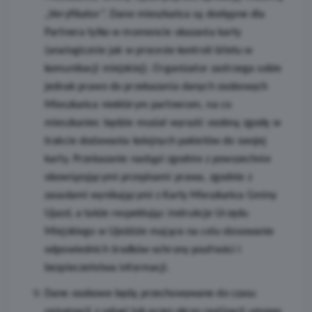
„Veryfikator”. Dane mieszkańca są dostępne dla
Partnera tylko w momencie okazania karty
(analogicznie jak w procesie kontroli biletu w
komunikacji miejskiej). Organizator zastrzega sobie
jednak prawo do przekazania danych osobowych
Mieszkańca niektórym partnerom, na co
mieszkaniec będzie musiał wyrazić osobną zgodę w
trakcie dodawania kolejnych pakietów do swojej
karty. Przekazanie nastąpi zgodnie z powszechnie
obowiązującymi przepisami prawa, zgodnie z
zasadami wynikającymi z Karty Mieszkańca Gminy
Ujazd, a także respektując instrukcje Urzędu
Miejskiego w Ujeździe mające na celu stosowanie
odpowiednich środków ochrony poufności i
bezpieczeństwa informacji.
Dane osobowe będą przechowywane do czasu