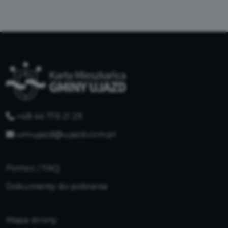
+48 44 719 21 29
umujazd@ujazd.com.pl
Pomoc / FAQ
Dokumenty do pobrania
Mapa strony