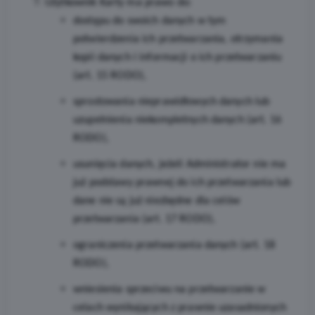
Użytkownik Karty ma prawo do:
dostępu do swoich danych w tym
potwierdzenia ich przetwarzania, otrzymania
kopii danych i informacji o ich przetwarzaniu
(art. 15 RODO),
sprostowania nieprawidłowych danych lub
uzupełnienia niekompletnych danych (art. 16
RODO),
usunięcia danych, jeżeli Administrator nie ma
już podstawy prawnej do ich przetwarzania lub
dane nie są już niezbędne dla celów
przetwarzania (art. 17 RODO),
ograniczenia przetwarzania danych (art. 18
RODO),
wniesienia sprzeciwu na przetwarzanie w
celach wynikających z prawnie uzasadnionych