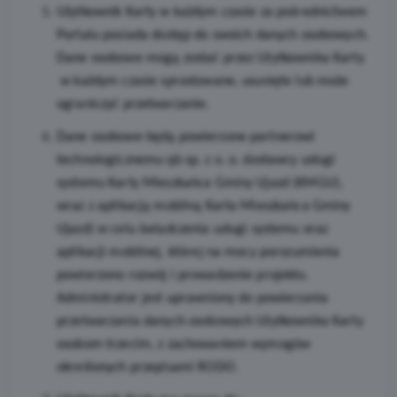
Użytkownik Karty w każdym czasie za pośrednictwem
Portalu posiada dostęp do swoich danych osobowych.
Dane osobowe mogą zostać przez Użytkownika Karty
w każdym czasie sprostowane, usunięte lub może
ograniczyć przetwarzanie.
Dane osobowe będą powierzone partnerowi
technologicznemu qb sp. z o. o. dostawcy usługi
systemu Karty Mieszkańca Gminy Ujazd (KMGU),
wraz z aplikacją mobilną Karta Mieszkańca Gminy
Ujazd) w celu świadczenia usługi systemu oraz
aplikacji mobilnej, której na mocy porozumienia
powierzono rozwój i prowadzenie projektu.
Administrator jest uprawniony do powierzania
przetwarzania danych osobowych Użytkownika Karty
osobom trzecim, z zachowaniem wymogów
określonych przepisami RODO.