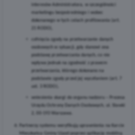
interesów Administratora, w szczególności
marketingu bezpośredniego i wobec
dokonanego w tych celach profilowania (art.
21 RODO),
cofnięcia zgody na przetwarzanie danych
osobowych w sytuacji, gdy stanowi ona
podstawę przetwarzania danych, co nie
wpływa jednak na zgodność z prawem
przetwarzania, którego dokonano na
podstawie zgody przed jej wycofaniem (art. 7
ust. 3 RODO),
wniesienia skargi do organu nadzoru – Prezesa
Urzędu Ochrony Danych Osobowych, ul. Stawki
2, 00-193 Warszawa.
Partnerzy systemu weryfikują uprawnienia na Karcie
Mieszkańca Gminy Ujazd poprzez aplikację mobilną