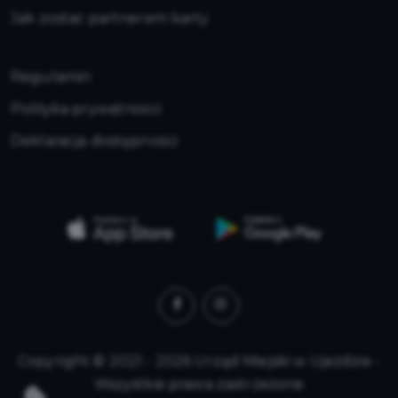
Jak zostać partnerem karty
Regulamin
Polityka prywatności
Deklaracja dostępności
Copyright © 2021 - 2026 Urząd Miejski w Ujeździe -
Wszystkie prawa zastrzeżone