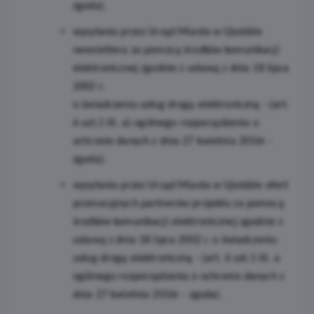
zgoda).
wysyłania przez Urząd Miasta w Ujeździe
newslettera za pomocą środków komunikacji
elektronicznej zgodnie z ustawą z dnia 18 lipca
2002 r.
o świadczeniu usług drogą elektroniczną - (art.
6 ust.1 lit. a) ogólnego rozporządzenia o
ochronie danych z dnia 27 kwietnia 2016r -
zgoda).
wysyłania przez Urząd Miasta w Ujeździe ofert
promocyjnych partnerów projektu za pomocą
środków komunikacji elektronicznej zgodnie z
ustawą z dnia 18 lipca 2002 r. o świadczeniu
usług drogą elektroniczną - (art. 6 ust.1 lit. a
ogólnego rozporządzenia o ochronie danych z
dnia 27 kwietnia 2016r - zgoda).