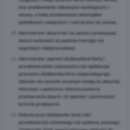
rezygnacji z usługi lub przez okres realizacji umowy
oraz przedawnienia zobowiązań wynikających z
umowy, a także przedawnienia obowiązków
podatkowych związanych z rozliczeniem tej umowy.
Administrator danych nie ma zamiaru przekazywać
danych osobowych do państwa trzeciego lub
organizacji międzynarodowej.
Administrator zapewni Użytkownikowi Karty i
przedstawicielowi ustawowemu lub opiekunowi
prawnemu Użytkownika Karty nieposiadającego
zdolności do czynności prawnych dostęp do aktualnej
informacji o podmiocie, któremu powierzy
przetwarzanie danych, ich zakresie i zamierzonym
terminie przekazania.
Podanie przez Użytkownika Karty lub/i
przedstawiciela ustawowego lub opiekuna prawnego