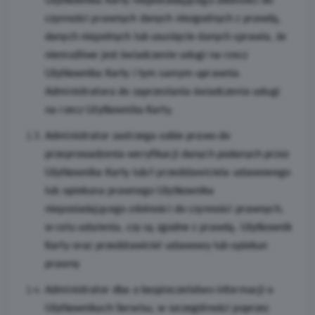
Użytkownika Karty nieposiadającego zdolności do
czynności prawnych danych niezgodnych z prawdą,
danych niepełnych lub usunięcie danych sprawia, że
niemożliwe jest świadczenie usługi na rzecz
Użytkownika Karty i tym samym uprawnia
Administratora do zaprzestania świadczenia usługi
na rzecz Użytkownika Karty.
Administrator zastrzega sobie prawo do
przeprowadzenia weryfikacji danych podanych przez
Użytkownika Karty lub/i przedstawiciela ustawowego
lub opiekuna prawnego Użytkownika
nieposiadającego zdolności do czynności prawnych,
w celu ustalenia, czy są zgodne z prawdą. Użytkownik
Karty oraz przedstawiciel ustawowy lub opiekun
prawny
Administrator dba o bezpieczeństwo informacji o
Użytkownikach Serwisu, w szczególności poprzez