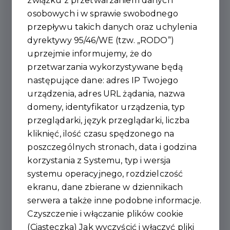
związku z przetwarzaniem danych
Administratorem danych osobowych jest Burmistrz
osobowych i w sprawie swobodnego
Ujazdu. Siedzibą Administratora danych jest Urząd
przepływu takich danych oraz uchylenia
Miejski w Ujeździe, 97-225 Ujazd, Plac Kościuszki 6,
dyrektywy 95/46/WE (tzw. „RODO”)
nr tel. 44 719 21 29 (zwany dalej
uprzejmie informujemy, że do
„Administratorem”).
przetwarzania wykorzystywane będą
Administrator wyznaczył inspektora ochrony danych,
następujące dane: adres IP Twojego
z którym można się kontaktować w sprawach
urządzenia, adres URL żądania, nazwa
związanych z ochroną danych osobowych pod
domeny, identyfikator urządzenia, typ
numerem telefonu:
przeglądarki, język przeglądarki, liczba
(44) 719-21-29, poprzez e-mail: iod@ujazd.com.pl,
kliknięć, ilość czasu spędzonego na
listownie na adres siedziby Administratora lub
poszczególnych stronach, data i godzina
osobiście w siedzibie Administratora.
korzystania z Systemu, typ i wersja
Podanie jakichkolwiek danych osobowych jest
systemu operacyjnego, rozdzielczość
dobrowolne jednak niezbędne dla realizacji
ekranu, dane zbierane w dziennikach
poniższych celów:
serwera a także inne podobne informacje.
świadczenia usług związanych z Kartą
Czyszczenie i włączanie plików cookie
Mieszkańca Gminy Ujazd przez Administratora
(Ciasteczka) Jak wyczyścić i włączyć pliki