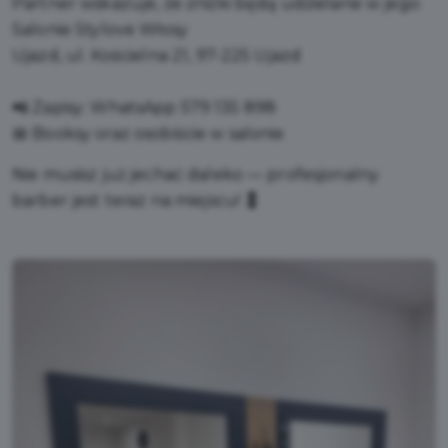
Partner wskazuje, że zniżki będą udzielane w jego
Salonie Stylove Włosy
Ujazd, ul. Kościelna 21, 97-225 Ujazd
📲 Zapisy: WhatsApp 579 135 898
📅 Booksy oraz osobiście w salonie
Nie musisz już jechać daleko — profesjonalny
barber jest teraz na miejscu! 💈