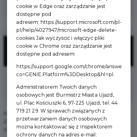
na strzyżenie męskie
cookie w Edge oraz zarządzanie jest
dostępne pod
adresem:
https://support.microsoft.com/pl-
pl/help/4027947/microsoft-edge-delete-
cookies
Jak wyczyścić i włączyć pliki
5%
cookie w Chrome oraz zarządzanie jest
dostępne pod adresem:
ZNIŻKI
https://support.google.com/chrome/answer/956
co=GENIE.Platform%3DDesktop&hl=pl
.
na usługę VIP COMBO ( włosy, broda,
wosk, brwi )
Administratorem Twoich danych
osobowych jest Burmistrz Miasta Ujazd,
ul. Plac Kościuszki 6, 97-225 Ujazd, tel. 44
719 21 29. W sprawach związanych z
Miejsce z pasją i pełnym zaangażowaniem.
przetwarzaniem danych osobowych
Zapraszamy do pierwszego salonu barberskiego w
można kontaktować się z Inspektorem
okolicy! 🔥
ochrony danych na adres e-mail: