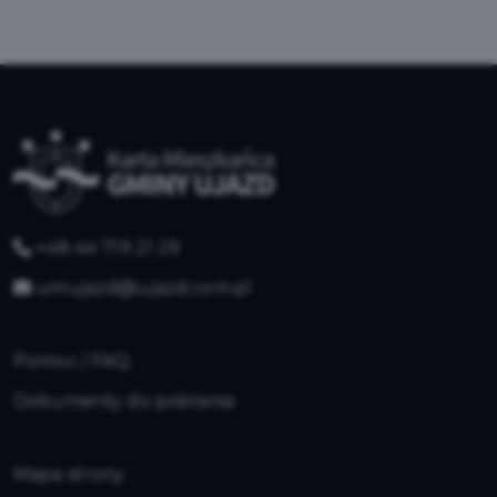
+48 44 719 21 29
umujazd@ujazd.com.pl
Pomoc / FAQ
Dokumenty do pobrania
Mapa strony