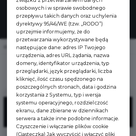
związku z przetwarzaniem danych
osobowych i w sprawie swobodnego
przepływu takich danych oraz uchylenia
dyrektywy 95/46/WE (tzw. „RODO”)
uprzejmie informujemy, że do
przetwarzania wykorzystywane będą
Home
Oferty
Stylove Włosy
następujące dane: adres IP Twojego
urządzenia, adres URL żądania, nazwa
domeny, identyfikator urządzenia, typ
przeglądarki, język przeglądarki, liczba
kliknięć, ilość czasu spędzonego na
poszczególnych stronach, data i godzina
korzystania z Systemu, typ i wersja
5%
systemu operacyjnego, rozdzielczość
ekranu, dane zbierane w dziennikach
serwera a także inne podobne informacje.
ZNIŻKI
Czyszczenie i włączanie plików cookie
(Ciasteczka) Jak wyczyścić i włączyć pliki