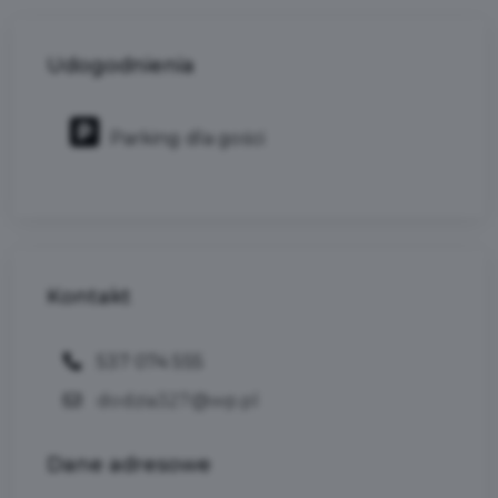
Udogodnienia
Parking dla gości
Kontakt
537 074 555
dodzia327@wp.pl
Dane
adresowe