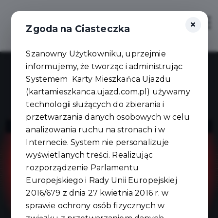
×
Zaloguj
Otwór
Zgoda na Ciasteczka
Szanowny Użytkowniku, uprzejmie
informujemy, że tworząc i administrując
Systemem Karty Mieszkańca Ujazdu
(kartamieszkanca.ujazd.com.pl) używamy
technologii służących do zbierania i
przetwarzania danych osobowych w celu
Stylove Włosy
analizowania ruchu na stronach i w
Internecie. System nie personalizuje
wyświetlanych treści. Realizując
rozporządzenie Parlamentu
Europejskiego i Rady Unii Europejskiej
2016/679 z dnia 27 kwietnia 2016 r. w
sprawie ochrony osób fizycznych w