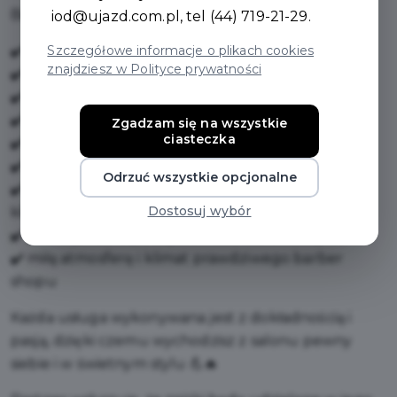
Barber z Tunezji 🇹🇳 oferuje:
iod@ujazd.com.pl
, tel (44) 719-21-29.
Szczegółowe informacje o plikach cookies
✔️ nowoczesne strzyżenie męskie
znajdziesz w Polityce prywatności
✔️ strzyżenie dzieci
✔️ precyzyjne modelowanie i stylizację brody
✔️ golenie brody
Zgadzam się na wszystkie
ciasteczka
✔️ wosk do depilacji
✔️ nitkowanie brwi
Odrzuć wszystkie opcjonalne
✔️ indywidualne dopasowanie fryzury do stylu
Dostosuj wybór
klienta
✔️ profesjonalne podejście i dbałość o każdy detal
✔️ miłą atmosferę i klimat prawdziwego barber
shopu
Każda usługa wykonywana jest z dokładnością i
pasją, dzięki czemu wychodzisz z salonu pewny
siebie i w świetnym stylu 💪🔥