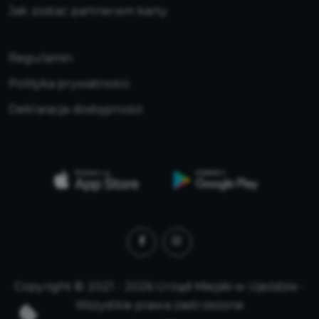
Jak zostać partnerem karty
Regulamin
Polityka prywatności
Deklaracja dostępności
Copyright © 2021 - 2026 Urząd Miejski w Ujeździe -
Wszystkie prawa zastrzeżone