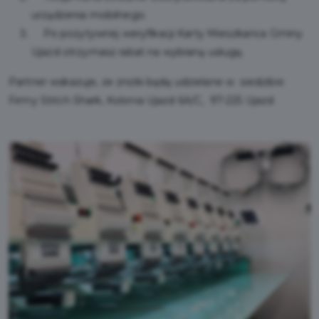
urządzenia mobilnego.
Po pozytywnej weryfikacji Karty Mieszkańca Gminy
Ujazd otrzymasz rabat na wybraną usługę.
Partner wskazuje, że zniżki będą udzielane w siedzibie
Firmy Stitch Shark, Kolonia Ujazd 6A/C, 97-225 Ujazd