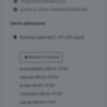
https://stitchshark.com/
/p/Stitch-Shark-100090074781628/
Dane
adresowe
Kolonia Ujazd 6A/C , 97-225 Ujazd
NAWIGUJ Z GOOGLE
poniedziałek 08:00–17:00
wtorek 08:00–17:00
środa 08:00–17:00
czwartek 08:00–17:00
piątek 08:00–17:00