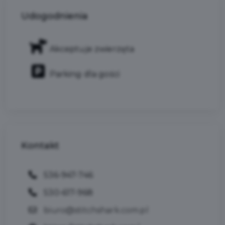
Udogodnienia
Akceptuje zwierzęta
Parking dla gości
Kontakt
536-947-746
​530-617-968
biuro@stitchshark.com.pl