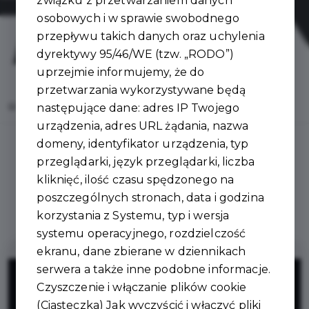
związku z przetwarzaniem danych
osobowych i w sprawie swobodnego
przepływu takich danych oraz uchylenia
dyrektywy 95/46/WE (tzw. „RODO”)
uprzejmie informujemy, że do
przetwarzania wykorzystywane będą
Home
Oferty
Stitch Shark
następujące dane: adres IP Twojego
urządzenia, adres URL żądania, nazwa
domeny, identyfikator urządzenia, typ
przeglądarki, język przeglądarki, liczba
kliknięć, ilość czasu spędzonego na
Regulamin i warunki
poszczególnych stronach, data i godzina
korzystania z Systemu, typ i wersja
systemu operacyjnego, rozdzielczość
ekranu, dane zbierane w dziennikach
10%
serwera a także inne podobne informacje.
Czyszczenie i włączanie plików cookie
(Ciasteczka) Jak wyczyścić i włączyć pliki