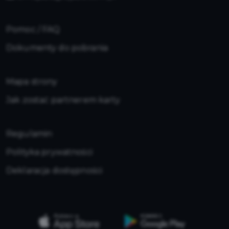
Pomoc / FAQ
Dokumenty do pobrania
Mapa strony
Jak zostać partnerem karty
Regulamin
Polityka prywatności
Deklaracja dostępności