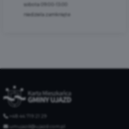
sobota 09:00-13:00
niedziela zamknięte
+48 44 719 21 29
umujazd@ujazd.com.pl