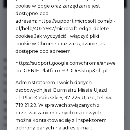
ZNIŻKI
cookie w Edge oraz zarządzanie jest
dostępne pod
na zakup odzieży wraz ze zdobieniem
adresem:
https://support.microsoft.com/pl-
lub na samo zdobienie w przypadku
pl/help/4027947/microsoft-edge-delete-
odzieży powierzonej przez klienta
cookies
Jak wyczyścić i włączyć pliki
cookie w Chrome oraz zarządzanie jest
dostępne pod adresem:
Nasza firma specjalizuje się w profesjonalnym
https://support.google.com/chrome/answer/956
zdobieniu odzieży, oferując szeroki wachlarz
co=GENIE.Platform%3DDesktop&hl=pl
.
technik nanoszenia grafiki, takich jak sitodruk,
Administratorem Twoich danych
transfer plastizolowy, haft komputerowy, druk
osobowych jest Burmistrz Miasta Ujazd,
cyfrowy, naszywki, metki i wiele innych.
ul. Plac Kościuszki 6, 97-225 Ujazd, tel. 44
Niezależnie od wybranej metody, nasz
719 21 29. W sprawach związanych z
doświadczony zespół dba o każdy etap realizacji,
przetwarzaniem danych osobowych
zapewniając najwyższą jakość wykonania. Stawiamy
można kontaktować się z Inspektorem
na indywidualne podejście do klienta – chętnie
ochrony danych na adres e-mail: