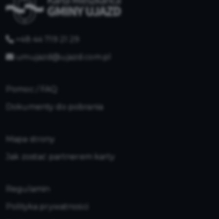
+48 44 719 21 29
umujazd@ujazd.com.pl
Pomoc / FAQ
Dokumenty do pobrania
Mapa strony
Jak zostać partnerem karty
Regulamin
Polityka prywatności