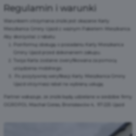
Regulamin i warunki
Warunkiem otrzymania zniżki jest okazanie Karty
Mieszkańca Gminy Ujazd z ważnym Pakietem Mieszkańca.
Aby skorzystać z rabatu:
Poinformuj obsługę o posiadaniu Karty Mieszkańca
Gminy Ujazd przed dokonaniem zakupu.
Twoja Karta zostanie zweryfikowana za pomocą
urządzenia mobilnego.
Po pozytywnej weryfikacji Karty Mieszkańca Gminy
Ujazd otrzymasz rabat na wybraną usługę.
Partner wskazuje, że zniżki będą udzielane w siedzibie firmy
OGROPOL Miachał Gieras, Bronisławów 4, 97-225 Ujazd