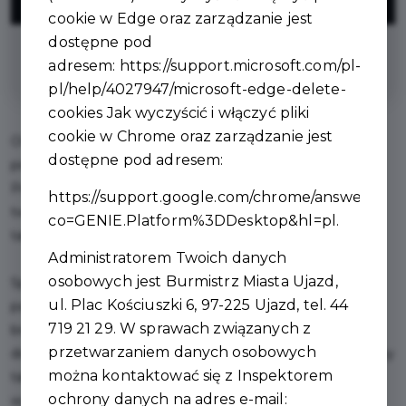
ZNIŻKI
cookie w Edge oraz zarządzanie jest
dostępne pod
na zakup bram
adresem:
https://support.microsoft.com/pl-
pl/help/4027947/microsoft-edge-delete-
cookies
Jak wyczyścić i włączyć pliki
cookie w Chrome oraz zarządzanie jest
OGROPOL to miejsce, gdzie ogrodzenia powstają od
dostępne pod adresem:
pierwszego pomysłu aż po gotowy montaż u klienta.
Prowadzimy WŁASNĄ produkcję, dlatego możemy
https://support.google.com/chrome/answer/956
tworzyć ogrodzenia dokładnie takie, jakich potrzebujesz,
co=GENIE.Platform%3DDesktop&hl=pl
.
także nietypowe i na indywidualne zamówienie.
Administratorem Twoich danych
osobowych jest Burmistrz Miasta Ujazd,
Specjalizujemy się w ogrodzeniach panelowych,
ul. Plac Kościuszki 6, 97-225 Ujazd, tel. 44
palisadowych, grzebieniowych, żaluzjowych, a także w
719 21 29. W sprawach związanych z
bramach od skrzydłowych po przesuwne jak i furtkach
przetwarzaniem danych osobowych
dopasowanych do całego systemu. Wszystko projektujemy
można kontaktować się z Inspektorem
tak aby wyglądało dobrze, działało bez problemu i
ochrony danych na adres e-mail:
wytrzymało na lata.