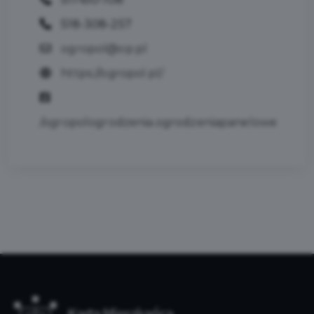
518-308-257
ogropol@op.pl
https://ogropol.pl/
/ogropologrodzenia.ogrodzeniapanelowe