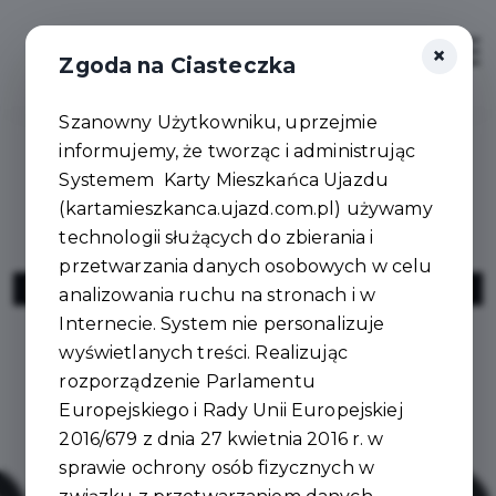
×
Zaloguj
Otwór
Zgoda na Ciasteczka
Szanowny Użytkowniku, uprzejmie
informujemy, że tworząc i administrując
Systemem Karty Mieszkańca Ujazdu
(kartamieszkanca.ujazd.com.pl) używamy
technologii służących do zbierania i
przetwarzania danych osobowych w celu
OGROPOL Michał Gieras
analizowania ruchu na stronach i w
Internecie. System nie personalizuje
wyświetlanych treści. Realizując
rozporządzenie Parlamentu
Europejskiego i Rady Unii Europejskiej
2016/679 z dnia 27 kwietnia 2016 r. w
sprawie ochrony osób fizycznych w