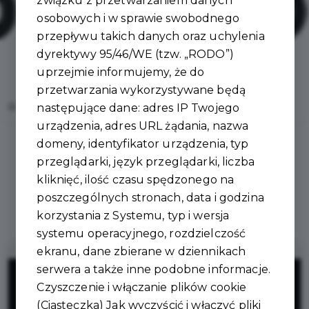
związku z przetwarzaniem danych
osobowych i w sprawie swobodnego
przepływu takich danych oraz uchylenia
dyrektywy 95/46/WE (tzw. „RODO”)
uprzejmie informujemy, że do
przetwarzania wykorzystywane będą
Home
Oferty
OGROPOL Michał Gieras
następujące dane: adres IP Twojego
urządzenia, adres URL żądania, nazwa
domeny, identyfikator urządzenia, typ
przeglądarki, język przeglądarki, liczba
kliknięć, ilość czasu spędzonego na
Regulamin i warunki
poszczególnych stronach, data i godzina
korzystania z Systemu, typ i wersja
systemu operacyjnego, rozdzielczość
ekranu, dane zbierane w dziennikach
10%
serwera a także inne podobne informacje.
Czyszczenie i włączanie plików cookie
(Ciasteczka) Jak wyczyścić i włączyć pliki