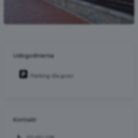
Udogodnienia
Parking dla gości
Kontakt
511-610-108