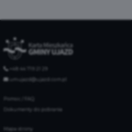
+48 44 719 21 29
umujazd@ujazd.com.pl
Pomoc / FAQ
Dokumenty do pobrania
Mapa strony