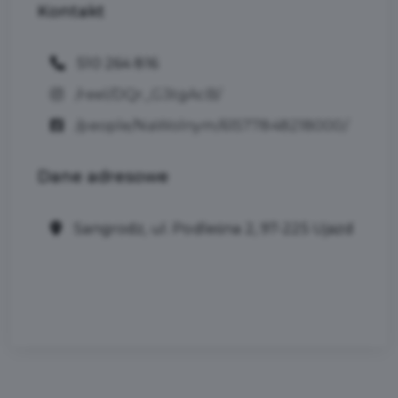
Kontakt
510 264 816
/reel/DQr_G3tgAcB/
/people/NaWolnym/61577848218000/
Dane
adresowe
Sangrodz, ul. Podleśna 2, 97-225 Ujazd