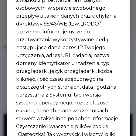
związku z przetwarzaniem danych
osobowych i w sprawie swobodnego
przepływu takich danych oraz uchylenia
dyrektywy 95/46/WE (tzw. „RODO”)
uprzejmie informujemy, że do
przetwarzania wykorzystywane będą
Home
Oferty
NaWolnym
następujące dane: adres IP Twojego
urządzenia, adres URL żądania, nazwa
domeny, identyfikator urządzenia, typ
przeglądarki, język przeglądarki, liczba
kliknięć, ilość czasu spędzonego na
Regulamin i warunki
poszczególnych stronach, data i godzina
korzystania z Systemu, typ i wersja
systemu operacyjnego, rozdzielczość
ekranu, dane zbierane w dziennikach
10%
serwera a także inne podobne informacje.
Czyszczenie i włączanie plików cookie
(Ciasteczka) Jak wyczyścić i włączyć pliki