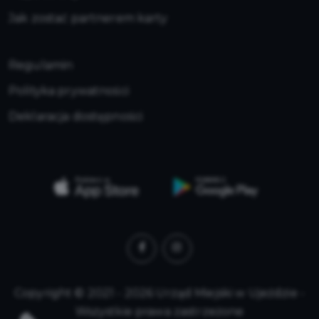
Jak zostać partnerem karty
Regulamin
Polityka prywatności
Deklaracja dostępności
Copyright © 2021 - 2026 Urząd Miejski w Ujeździe -
Wszystkie prawa zastrzeżone