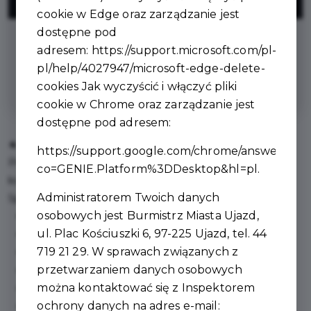
ZNIŻKI
cookie w Edge oraz zarządzanie jest
dostępne pod
na zestaw świąteczny/ zestaw
adresem:
https://support.microsoft.com/pl-
okolicznościowy (zestaw obejmuje 5
pl/help/4027947/microsoft-edge-delete-
rodzajów sera + mleko 1l )
cookies
Jak wyczyścić i włączyć pliki
cookie w Chrome oraz zarządzanie jest
dostępne pod adresem:
🐐🥚 Naturalnie, lokalnie, z sercem!
https://support.google.com/chrome/answer/956
Prowadzimy małe gospodarstwo, w którym królują nasze
co=GENIE.Platform%3DDesktop&hl=pl
.
kozy i kury
Administratorem Twoich danych
Sprzedajemy
osobowych jest Burmistrz Miasta Ujazd,
Kurze jajka z wolnego wybiegu
ul. Plac Kościuszki 6, 97-225 Ujazd, tel. 44
Mleko kozie
719 21 29. W sprawach związanych z
Mleko krowie
przetwarzaniem danych osobowych
Sery kozie
można kontaktować się z Inspektorem
Sery krowie
ochrony danych na adres e-mail:
Zestawy świąteczne/ Zestawy okolicznościowe