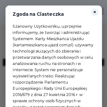
×
Zaloguj
Otwór
Zgoda na Ciasteczka
Szanowny Użytkowniku, uprzejmie
informujemy, że tworząc i administrując
Systemem Karty Mieszkańca Ujazdu
(kartamieszkanca.ujazd.com.pl) używamy
technologii służących do zbierania i
przetwarzania danych osobowych w celu
NaWolnym
analizowania ruchu na stronach i w
Internecie. System nie personalizuje
wyświetlanych treści. Realizując
rozporządzenie Parlamentu
Europejskiego i Rady Unii Europejskiej
2016/679 z dnia 27 kwietnia 2016 r. w
sprawie ochrony osób fizycznych w