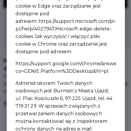
ZNIŻKI
cookie w Edge oraz zarządzanie jest
dostępne pod
na doradztwo, budowę, montaż altan
adresem:
https://support.microsoft.com/pl-
ogrodowych klasycznych i
pl/help/4027947/microsoft-edge-delete-
nowoczesnych
cookies
Jak wyczyścić i włączyć pliki
cookie w Chrome oraz zarządzanie jest
dostępne pod adresem:
Mega Drwal
to firma specjalizująca się w budowie
https://support.google.com/chrome/answer/956
altan ogrodowych
– z bali, klasycznych i
co=GENIE.Platform%3DDesktop&hl=pl
.
nowoczesnych. Od lat tworzymy solidne,
Administratorem Twoich danych
estetyczne konstrukcje drewniane, które zamieniają
osobowych jest Burmistrz Miasta Ujazd,
ogrody w wyjątkowe miejsca do relaksu i spotkań.
ul. Plac Kościuszki 6, 97-225 Ujazd, tel. 44
Nasza oferta:
719 21 29. W sprawach związanych z
przetwarzaniem danych osobowych
Altany ogrodowe
– z bali, klasyczne i
można kontaktować się z Inspektorem
nowoczesne, dopasowane do stylu Twojego
ochrony danych na adres e-mail:
ogrodu,