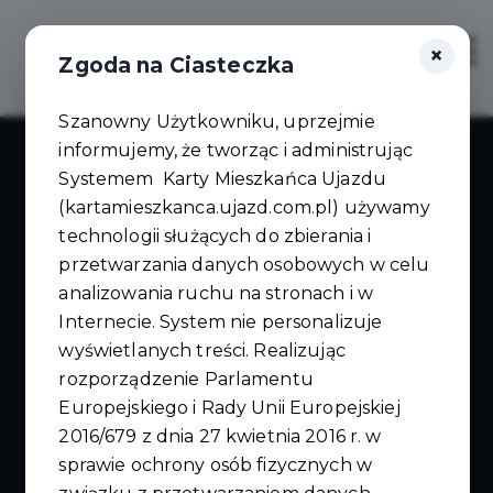
×
Zaloguj
Otwór
Zgoda na Ciasteczka
Szanowny Użytkowniku, uprzejmie
informujemy, że tworząc i administrując
Systemem Karty Mieszkańca Ujazdu
(kartamieszkanca.ujazd.com.pl) używamy
technologii służących do zbierania i
przetwarzania danych osobowych w celu
Mega- Drwal Meble z bali
analizowania ruchu na stronach i w
Internecie. System nie personalizuje
wyświetlanych treści. Realizując
rozporządzenie Parlamentu
Europejskiego i Rady Unii Europejskiej
2016/679 z dnia 27 kwietnia 2016 r. w
sprawie ochrony osób fizycznych w