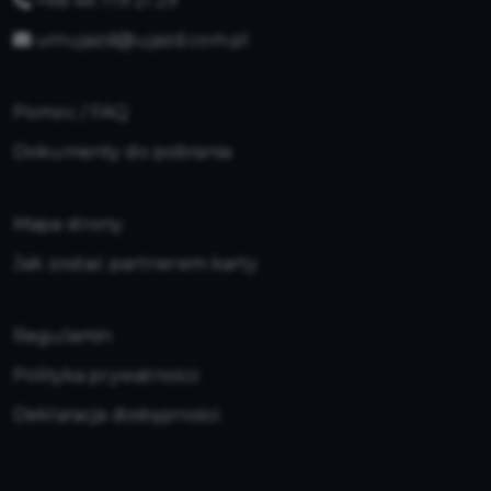
+48 44 719 21 29
umujazd@ujazd.com.pl
Pomoc / FAQ
Dokumenty do pobrania
Mapa strony
Jak zostać partnerem karty
Regulamin
Polityka prywatności
Deklaracja dostępności