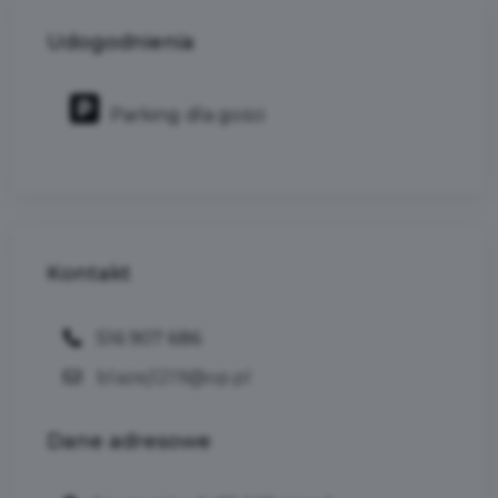
Udogodnienia
Parking dla gości
Kontakt
516 907 686
blazej1219@op.pl
Dane
adresowe