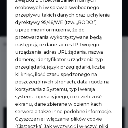
związku z przetwarzaniem danych
osobowych i w sprawie swobodnego
przepływu takich danych oraz uchylenia
dyrektywy 95/46/WE (tzw. „RODO”)
uprzejmie informujemy, że do
przetwarzania wykorzystywane będą
Home
Oferty
Mega- Drwal Meble z bali
następujące dane: adres IP Twojego
urządzenia, adres URL żądania, nazwa
domeny, identyfikator urządzenia, typ
przeglądarki, język przeglądarki, liczba
kliknięć, ilość czasu spędzonego na
Regulamin i warunki
poszczególnych stronach, data i godzina
korzystania z Systemu, typ i wersja
systemu operacyjnego, rozdzielczość
ekranu, dane zbierane w dziennikach
10%
serwera a także inne podobne informacje.
Czyszczenie i włączanie plików cookie
(Ciasteczka) Jak wyczyścić i włączyć pliki