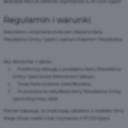
siedzibie MEGA-DRWAL Szymanów 6, 97-225 Ujazd
Regulamin i warunki
Warunkiem otrzymania zniżki jest okazanie Karty
Mieszkańca Gminy Ujazd z ważnym Pakietem Mieszkańca.
Aby skorzystać z rabatu:
Poinformuj obsługę o posiadaniu Karty Mieszkańca
Gminy Ujazd przed dokonaniem zakupu.
Twoja Karta zostanie zweryfikowana.
Po pozytywnej weryfikacji Karty Mieszkańca Gminy
Ujazd otrzymasz rabat.
Partner wskazuje, że zniżki będą udzielane w siedzibie firmy
Mega-Drwal meble z bali, Szymanów 6 97-225 Ujazd