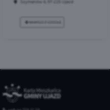
Szymanów 6, 97-225 Ujazd
NAWIGUJ Z GOOGLE