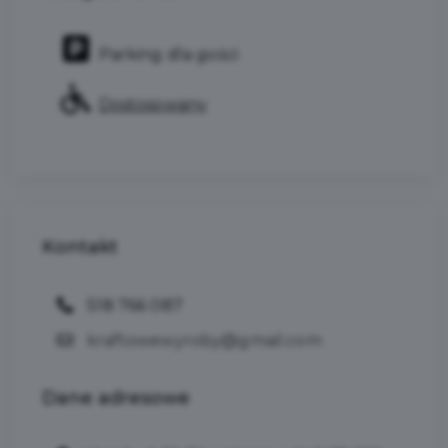
Parking dla gości
Dostosowany
Kontakt
518 766 087
kraftowewyroby@gmail.com
Dane
adresowe