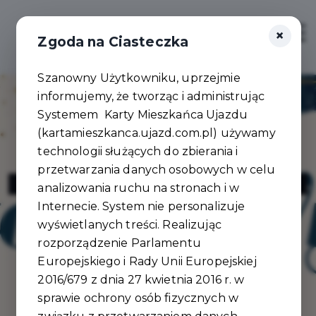
×
Zaloguj
Otwór
Zgoda na Ciasteczka
Szanowny Użytkowniku, uprzejmie
informujemy, że tworząc i administrując
Systemem Karty Mieszkańca Ujazdu
(kartamieszkanca.ujazd.com.pl) używamy
technologii służących do zbierania i
przetwarzania danych osobowych w celu
Kraftowe Wyroby u Bogusi
analizowania ruchu na stronach i w
Internecie. System nie personalizuje
wyświetlanych treści. Realizując
rozporządzenie Parlamentu
Europejskiego i Rady Unii Europejskiej
2016/679 z dnia 27 kwietnia 2016 r. w
sprawie ochrony osób fizycznych w