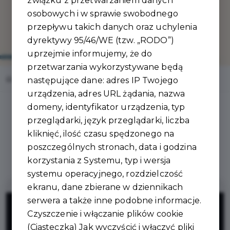
związku z przetwarzaniem danych
osobowych i w sprawie swobodnego
przepływu takich danych oraz uchylenia
dyrektywy 95/46/WE (tzw. „RODO”)
uprzejmie informujemy, że do
przetwarzania wykorzystywane będą
Home
Oferty
Kraftowe Wyroby u Bogusi
następujące dane: adres IP Twojego
urządzenia, adres URL żądania, nazwa
domeny, identyfikator urządzenia, typ
przeglądarki, język przeglądarki, liczba
kliknięć, ilość czasu spędzonego na
Regulamin i warunki
poszczególnych stronach, data i godzina
korzystania z Systemu, typ i wersja
systemu operacyjnego, rozdzielczość
ekranu, dane zbierane w dziennikach
5%
serwera a także inne podobne informacje.
Czyszczenie i włączanie plików cookie
(Ciasteczka) Jak wyczyścić i włączyć pliki