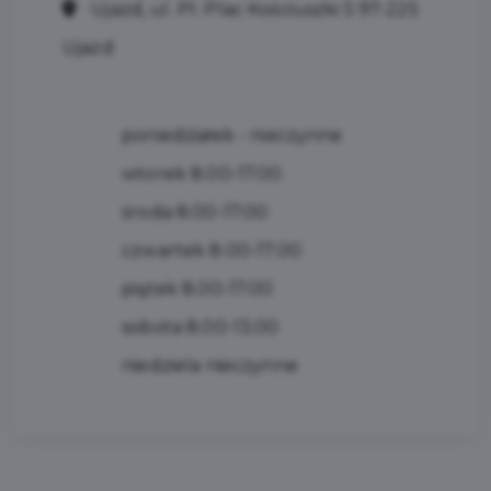
Ujazd, ul. Pl. Plac Kościuszki 5 97-225
Ujazd
poniedziałek - nieczynne
wtorek 8.00-17.00
środa 8.00-17.00
czwartek 8.00-17.00
piątek 8.00-17.00
sobota 8.00-13.00
niedziela nieczynne