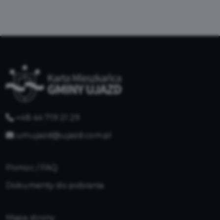
+48 44 719 21 29
umujazd@ujazd.com.pl
Pomoc / FAQ
Dokumenty do pobrania
Mapa strony