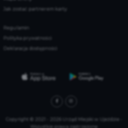
Jak zostać partnerem karty
Regulamin
Polityka prywatności
Deklaracja dostępności
Copyright © 2021 - 2026 Urząd Miejski w Ujeździe -
Wszystkie prawa zastrzeżone