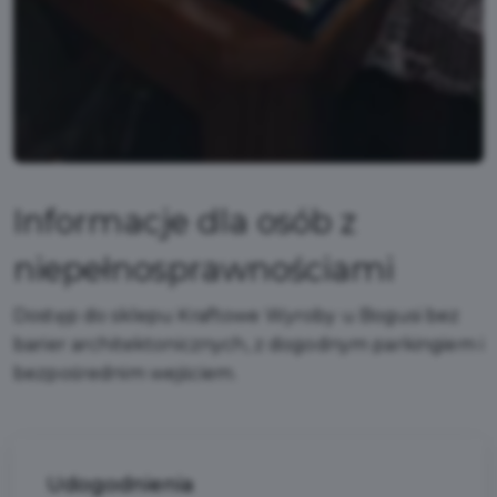
Informacje dla osób z
niepełnosprawnościami
Dostęp do sklepu Kraftowe Wyroby u Bogusi bez
barier architektonicznych, z dogodnym parkingiem i
bezpośrednim wejściem.
Udogodnienia