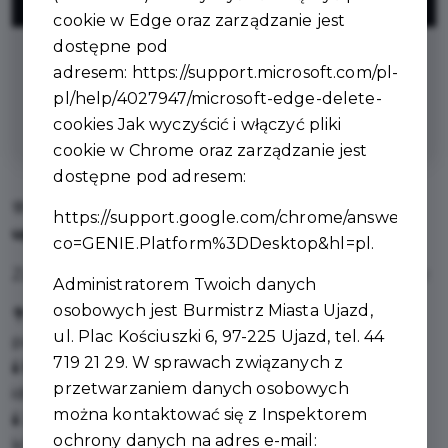
ZNIŻKI
cookie w Edge oraz zarządzanie jest
dostępne pod
na kompozycje kwiatowe boxy z róż
adresem:
https://support.microsoft.com/pl-
mydlanych i świec sojowych oraz
pl/help/4027947/microsoft-edge-delete-
zestawy upominkowe
cookies
Jak wyczyścić i włączyć pliki
cookie w Chrome oraz zarządzanie jest
dostępne pod adresem:
🌸🕯️
Oferta sprzedaży – dekoracje, znicze i
https://support.google.com/chrome/answer/956
upominki
🎁🌹
co=GENIE.Platform%3DDesktop&hl=pl
.
Zapraszamy do skorzystania z naszej bogatej oferty:
Administratorem Twoich danych
osobowych jest Burmistrz Miasta Ujazd,
💐
Boxy z róż mydlanych
– trwałe, eleganckie i
ul. Plac Kościuszki 6, 97-225 Ujazd, tel. 44
pachnące
719 21 29. W sprawach związanych z
🕯️
Boxy z naturalnymi świecami sojowymi
–
przetwarzaniem danych osobowych
idealne na prezent
można kontaktować się z Inspektorem
🕯️
Znicze i wkłady
– szeroki wybór modeli
ochrony danych na adres e-mail:
klasycznych i ozdobnych