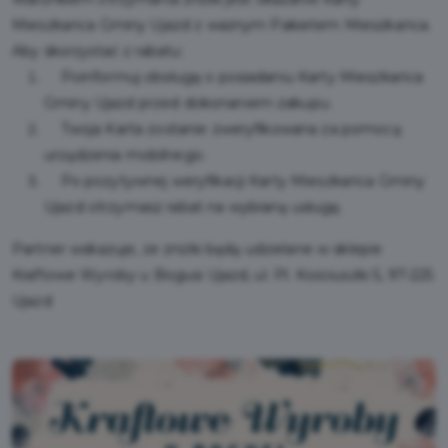
Mieszkańca Gminy Ujazd z ważnym Pakietem Mieszkańca.
Aby skorzystać z rabatu:
Poinformuj obsługę o posiadaniu Karty Mieszkańca
Gminy Ujazd przed dokonaniem zakupu.
Twoja Karta zostanie zweryfikowana za pomocą
urządzenia mobilnego.
Po pozytywnej weryfikacji Karty Mieszkańca Gminy
Ujazd otrzymasz rabat na wybraną usługę.
Partner wskazuje, że zniżki będą udzielane w sklepie
Kraftowe Wyroby u Bogusi Ujazd, ul. Pl. Kościuszki 5, 97-225
Ujazd