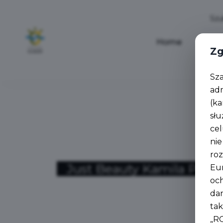
Home
Aktua
Zg
Sz
ad
(ka
słu
cel
nie
roz
Just Beauty Kamila Pyka
Eur
oc
da
tak
„R