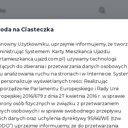
lności
Wydarzenia
Partnerzy
Pakiety
Pu
oda na Ciasteczka
Załóż konto
anowny Użytkowniku, uprzejmie informujemy, że tworzą
ministrując Systemem Karty Mieszkańca Ujazdu
rtamieszkanca.ujazd.com.pl) używamy technologii
żących do zbierania i przetwarzania danych osobowych
u analizowania ruchu na stronach i w Internecie. Syste
 personalizuje wyświetlanych treści. Realizując
porządzenie Parlamentu Europejskiego i Rady Unii
opejskiej 2016/679 z dnia 27 kwietnia 2016 r. w sprawie
hrony osób fizycznych w związku z przetwarzaniem
nych osobowych i w sprawie swobodnego przepływu
ich danych oraz uchylenia dyrektywy 95/46/WE (tzw.
ODO”) uprzejmie informujemy, że do przetwarzania