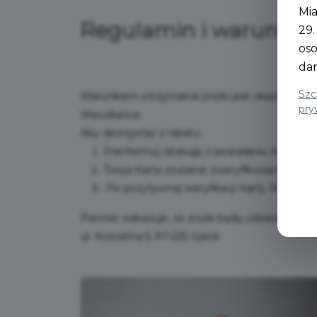
Mia
Regulamin i warunki
29
os
da
Szc
Warunkiem otrzymania zniżki jest okazanie K
pry
Mieszkańca.
Aby skorzystać z rabatu:
Poinformuj obsługę o posiadaniu Karty M
Twoja Karta zostanie zweryfikowana za p
Po pozytywnej weryfikacji Karty Mieszka
Partner wskazuje, że zniżki będą udzielane w 
ul. Kościelna 5, 97-225 Ujazd