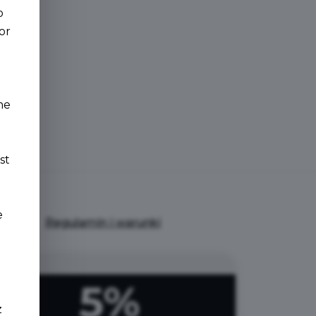
o
or
a
ne
st
e
Regulamin i warunki
5%
z