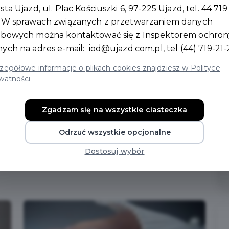
sta Ujazd, ul. Plac Kościuszki 6, 97-225 Ujazd, tel. 44 719
. W sprawach związanych z przetwarzaniem danych
obowych można kontaktować się z Inspektorem ochron
nych na adres e-mail:
iod@ujazd.com.pl
, tel (44) 719-21-
zegółowe informacje o plikach cookies znajdziesz w Polityce
arty Mieszkańca Gminy Ujazd z ważnym Pakietem
watności
ieszkańca Gminy Ujazd przed dokonaniem zakupu.
Zgadzam się na wszystkie ciasteczka
omocą urządzenia mobilnego.
Odrzuć wszystkie opcjonalne
ńca Gminy Ujazd otrzymasz rabat na wybraną usługę.
Dostosuj wybór
salonie kosmetycznym Just Beauty Kamila Pyka, Ujazd,