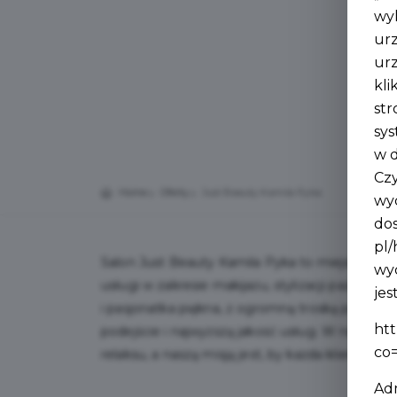
wy
urz
urz
kli
str
sys
w d
Czy
Home
Oferty
Just Beauty Kamila Pyka
wyc
do
pl/
Salon Just Beauty Kamila Pyka to miejsce, któr
wyc
usługi w zakresie makijażu, stylizacji paznokci,
je
i pasjonatka piękna, z ogromną troską podchodz
ht
podejście i najwyższą jakość usług. W naszym sal
co
relaksu, a naszą misją jest, by każda klientka cz
Ad