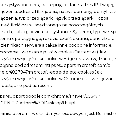
korzystywane będą następujące dane: adres IP Twojeg
ądzenia, adres URL żądania, nazwa domeny, identyfikat
ądzenia, typ przeglądarki, język przeglądarki, liczba
knięć, ilość czasu spędzonego na poszczególnych
onach, data i godzina korzystania z Systemu, typ i wersj
temu operacyjnego, rozdzielczość ekranu, dane zbiera
ziennikach serwera a także inne podobne informacje.
szczenie i włączanie plików cookie (Ciasteczka) Jak
zyścić i włączyć pliki cookie w Edge oraz zarządzanie je
stępne pod adresem:
https://support.microsoft.com/pl-
help/4027947/microsoft-edge-delete-cookies
Jak
e z pasją działa od sześciu lat, oferując kompleksowe
zyścić i włączyć pliki cookie w Chrome oraz zarządzani
 pedicure z masażem oraz stylizacji brwi. Jako właścicielka
st dostępne pod adresem:
ę do każdej klientki, zapewniając indywidualne
tps://support.google.com/chrome/answer/95647?
onie każda wizyta to nie tylko pielęgnacja, ale i chwila
=GENIE.Platform%3DDesktop&hl=pl
.
uła się wyjątkowo i pięknie.
ministratorem Twoich danych osobowych jest Burmistr