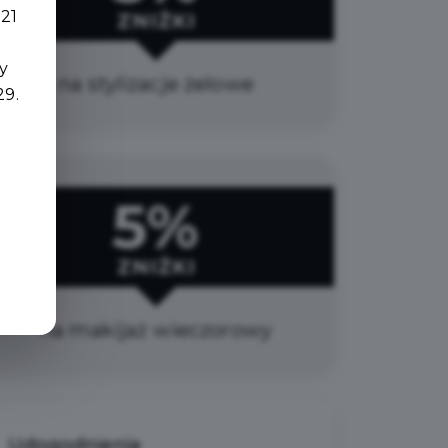
 21
ZNIŻKI
y
na stylizacje żelowe
29.
5%
ZNIŻKI
na makijaż wieczorowy
Udogodnienia