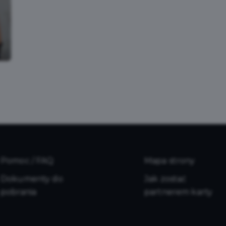
Pomoc / FAQ
Mapa strony
Dokumenty do
Jak zostać
pobrania
partnerem karty