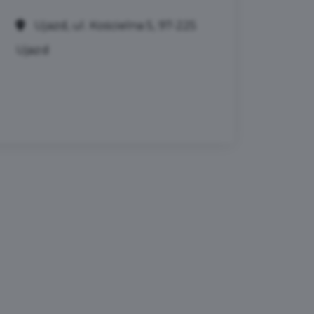
Ujazd, ul. Kościelna 5, 97-225
Ujazd