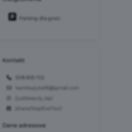
Parking dla gości
Kontakt
508 835 102
kamila.pyka96@gmail.com
/justbeauty_kp/
/share/1AqSEwFSsJ/
Dane
adresowe