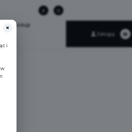
nkty obsługi
×
Zaloguj
c i
 w
m