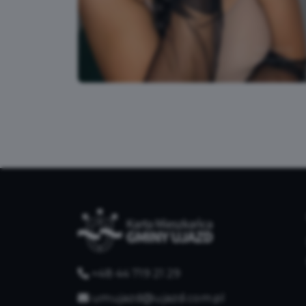
+48 44 719 21 29
umujazd@ujazd.com.pl