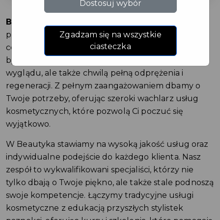
Dostosuj wybór
Beautyka Centrum Urody
to miejsce, które łączy
Zgadzam się na wszystkie
profesjonalizm z pasją do piękna i relaksu. Naszym
ciasteczka
celem jest, aby każda wizyta w naszym centrum
była dla Ciebie nie tylko okazją do poprawy
wyglądu, ale także chwilą pełną odprężenia i
regeneracji. Z pełnym zaangażowaniem dbamy o
Twoje potrzeby, oferując szeroki wachlarz usług
kosmetycznych, które pozwolą Ci poczuć się
wyjątkowo.
W Beautyka stawiamy na wysoką jakość usług oraz
indywidualne podejście do każdego klienta. Nasz
zespół to wykwalifikowani specjaliści, którzy nie
tylko dbają o Twoje piękno, ale także stale podnoszą
swoje kompetencje. Łączymy tradycyjne usługi
kosmetyczne z edukacją przyszłych stylistek