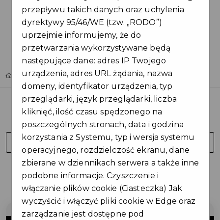
przepływu takich danych oraz uchylenia
dyrektywy 95/46/WE (tzw. „RODO”)
uprzejmie informujemy, że do
przetwarzania wykorzystywane będą
następujące dane: adres IP Twojego
urządzenia, adres URL żądania, nazwa
Home
Oferty
BEAUTYKA CENTRUM URODY
domeny, identyfikator urządzenia, typ
przeglądarki, język przeglądarki, liczba
kliknięć, ilość czasu spędzonego na
poszczególnych stronach, data i godzina
korzystania z Systemu, typ i wersja systemu
PRZEJDŹ DO ZAKUPU
operacyjnego, rozdzielczość ekranu, dane
zbierane w dziennikach serwera a także inne
Regulamin i warunki
podobne informacje. Czyszczenie i
włączanie plików cookie (Ciasteczka) Jak
wyczyścić i włączyć pliki cookie w Edge oraz
zarządzanie jest dostępne pod