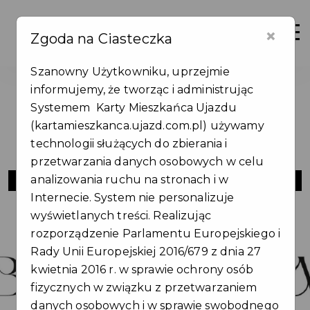
×
Zaloguj
Otwór
Zgoda na Ciasteczka
Szanowny Użytkowniku, uprzejmie
informujemy, że tworząc i administrując
Systemem Karty Mieszkańca Ujazdu
(kartamieszkanca.ujazd.com.pl) używamy
technologii służących do zbierania i
przetwarzania danych osobowych w celu
BEAUTYKA CENTRUM URODY
analizowania ruchu na stronach i w
Internecie. System nie personalizuje
wyświetlanych treści. Realizując
rozporządzenie Parlamentu Europejskiego i
Rady Unii Europejskiej 2016/679 z dnia 27
kwietnia 2016 r. w sprawie ochrony osób
fizycznych w związku z przetwarzaniem
danych osobowych i w sprawie swobodnego