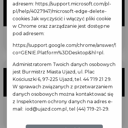
10%
adresem:
https://support.microsoft.com/pl-
pl/help/4027947/microsoft-edge-delete-
cookies
Jak wyczyścić i włączyć pliki cookie
ZNIŻKI
w Chrome oraz zarządzanie jest dostępne
pod adresem:
na opalanie natryskowe
https://support.google.com/chrome/answer/9564
co=GENIE.Platform%3DDesktop&hl=pl
.
Administratorem Twoich danych osobowych
10%
jest Burmistrz Miasta Ujazd, ul. Plac
Kościuszki 6, 97-225 Ujazd, tel. 44 719 21 29.
W sprawach związanych z przetwarzaniem
ZNIŻKI
danych osobowych można kontaktować się
z Inspektorem ochrony danych na adres e-
na wszystkie szkolenia ze stylizacji
mail:
iod@ujazd.com.pl
, tel (44) 719-21-29.
paznokci