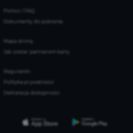
Pomoc / FAQ
Dokumenty do pobrania
Mapa strony
Jak zostać partnerem karty
Regulamin
Polityka prywatności
Deklaracja dostępności