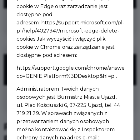
ZNIŻKI
cookie w Edge oraz zarządzanie jest
dostępne pod
na rolety nie objęte promocją
adresem:
https://support.microsoft.com/pl-
pl/help/4027947/microsoft-edge-delete-
cookies
Jak wyczyścić i włączyć pliki
cookie w Chrome oraz zarządzanie jest
dostępne pod adresem:
5%
https://support.google.com/chrome/answer/956
co=GENIE.Platform%3DDesktop&hl=pl
.
ZNIŻKI
Administratorem Twoich danych
osobowych jest Burmistrz Miasta Ujazd,
na obrusy nie objęte promocją
ul. Plac Kościuszki 6, 97-225 Ujazd, tel. 44
719 21 29. W sprawach związanych z
przetwarzaniem danych osobowych
Firma AGMAR – polski
można kontaktować się z Inspektorem
producent tekstyliów
ochrony danych na adres e-mail: