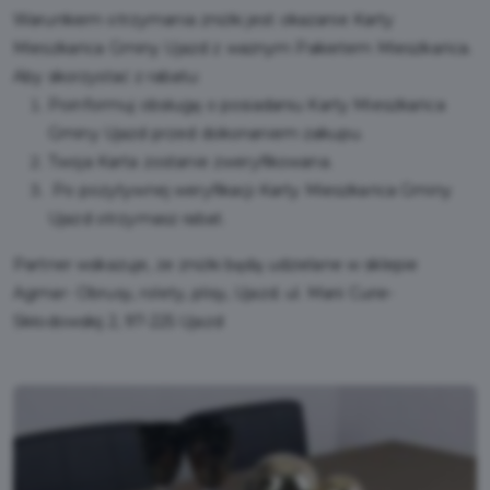
Warunkiem otrzymania zniżki jest okazanie Karty
Mieszkańca Gminy Ujazd z ważnym Pakietem Mieszkańca.
Aby skorzystać z rabatu:
Poinformuj obsługę o posiadaniu Karty Mieszkańca
Gminy Ujazd przed dokonaniem zakupu.
Twoja Karta zostanie zweryfikowana.
Po pozytywnej weryfikacji Karty Mieszkańca Gminy
Ujazd otrzymasz rabat.
Partner wskazuje, że zniżki będą udzielane w sklepie
Agmar- Obrusy, rolety, plisy, Ujazd. ul. Marii Curie-
Skłodowskij 2, 97-225 Ujazd