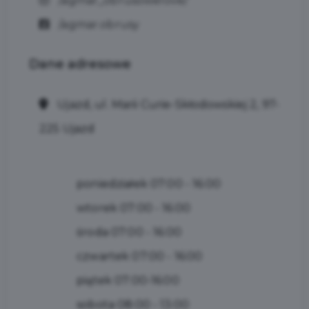
/agmar_obrusowelove/
/agmar.obrusy
Dane
adresowe
Ujazd, ul. Marii Curie-Skłodowskiej 2, 97-
225 Ujazd
poniedziałek 07:00 - 16:00
wtorek 07:00 - 16:00
środa 07:00 - 16:00
czwartek 07:00 - 16:00
piątek 07:00-16:00
sobota 08:00 - 13:00