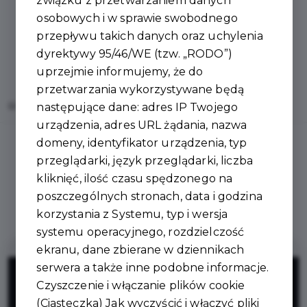
związku z przetwarzaniem danych
osobowych i w sprawie swobodnego
przepływu takich danych oraz uchylenia
dyrektywy 95/46/WE (tzw. „RODO”)
uprzejmie informujemy, że do
przetwarzania wykorzystywane będą
Home
Oferty
Agmar - Obrusy, rolety, plisy - producent
następujące dane: adres IP Twojego
urządzenia, adres URL żądania, nazwa
domeny, identyfikator urządzenia, typ
przeglądarki, język przeglądarki, liczba
kliknięć, ilość czasu spędzonego na
Regulamin i warunki
poszczególnych stronach, data i godzina
korzystania z Systemu, typ i wersja
systemu operacyjnego, rozdzielczość
ekranu, dane zbierane w dziennikach
5%
serwera a także inne podobne informacje.
Czyszczenie i włączanie plików cookie
(Ciasteczka) Jak wyczyścić i włączyć pliki