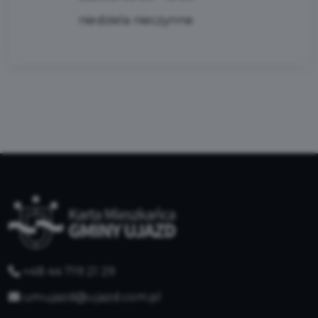
niedziela nieczynne
+48 44 719 21 29
umujazd@ujazd.com.pl