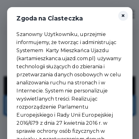
×
Zaloguj
Otwór
Zgoda na Ciasteczka
Szanowny Użytkowniku, uprzejmie
informujemy, że tworząc i administrując
Systemem Karty Mieszkańca Ujazdu
(kartamieszkanca.ujazd.com.pl) używamy
technologii służących do zbierania i
przetwarzania danych osobowych w celu
Agmar - Obrusy, rolety, plisy -
analizowania ruchu na stronach i w
producent
Internecie. System nie personalizuje
wyświetlanych treści. Realizując
rozporządzenie Parlamentu
Europejskiego i Rady Unii Europejskiej
2016/679 z dnia 27 kwietnia 2016 r. w
sprawie ochrony osób fizycznych w