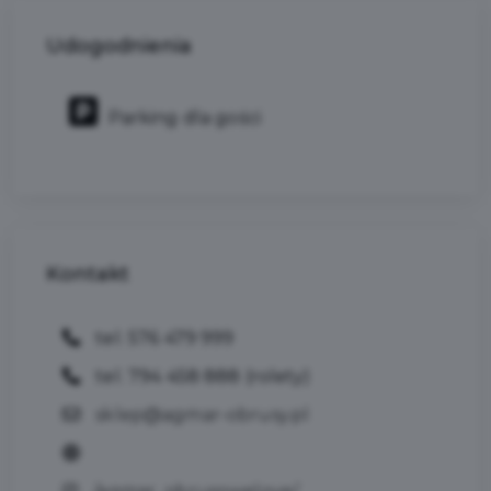
Udogodnienia
Parking dla gości
Kontakt
tel. 576 479 999
tel. 794 458 888 (rolety)
sklep@agmar-obrusy.pl