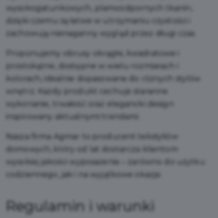
wysokogatunkowych, plamoodpornych tkanin,
dzięki czemu są łatwe w utrzymaniu czystości i
zachowują nienaganny wygląd przez długi czas.
Proponujemy obrusy okrągłe, kwadratowe i
prostokątne, dostępne w wielu rozmiarach i
kolorach, idealnie dopasowane do różnych stylów
wnętrz. Każdy produkt cechuje staranne
wykonanie, trwałość oraz elegancki design
inspirowany aktualnymi trendami.
Nasza firma Agmar to producent tekstyliów
domowych, który od lat dostarcza klientom
wysokiej jakości wyposażenie – zarówno do użytku
codziennego, jak i na wyjątkowe okazje.
Regulamin i warunki