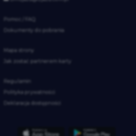
Pomoc / FAQ
Dokumenty do pobrania
Mapa strony
Jak zostać partnerem karty
Regulamin
Polityka prywatności
Deklaracja dostępności