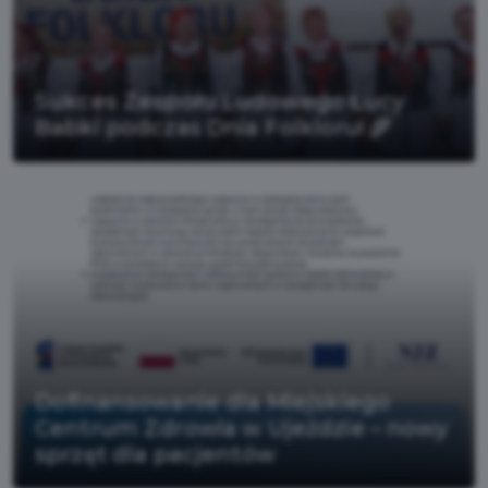
Sukces Zespołu Ludowego Łucy
Babki podczas Dnia Folkloru! 🌾
Dofinansowanie dla Miejskiego
Centrum Zdrowia w Ujeździe – nowy
sprzęt dla pacjentów