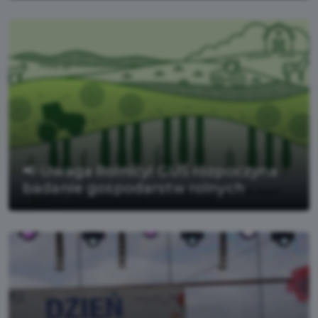
📢 Uwaga Rolnicy! GUS rozpoczyna
badanie gospodarstw rolnych