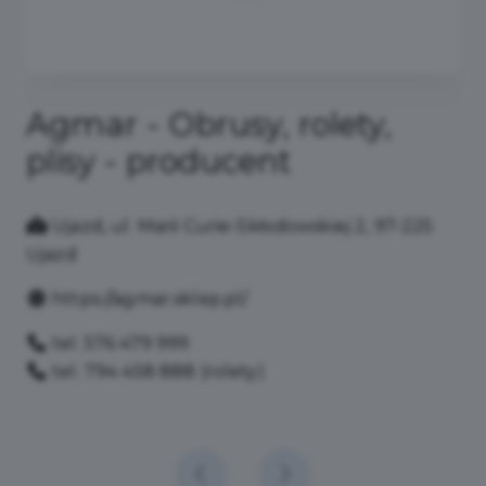
Akademia Sportu w
Niewiadowie
Osiedle Niewiadów 42, 97-225 Ujazd
AKADEMIA SPORTU
+ 48 44 741 47 23