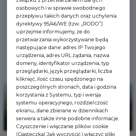
związku z przetwarzaniem danych
osobowych i w sprawie swobodnego
przepływu takich danych oraz uchylenia
Aktualności
dyrektywy 95/46/WE (tzw. „RODO”)
uprzejmie informujemy, że do
przetwarzania wykorzystywane będą
następujące dane: adres IP Twojego
urządzenia, adres URL żądania, nazwa
domeny, identyfikator urządzenia, typ
przeglądarki, język przeglądarki, liczba
kliknięć, ilość czasu spędzonego na
poszczególnych stronach, data i godzina
korzystania z Systemu, typ i wersja
systemu operacyjnego, rozdzielczość
ekranu, dane zbierane w dziennikach
serwera a także inne podobne informacje.
🌾 Dożynki w Ujeździe
Czyszczenie i włączanie plików cookie
(Ciasteczka) Jak wyczyścić i włączyć pliki