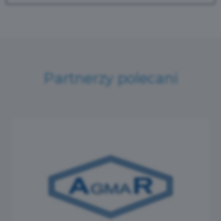
Partnerzy polecani
OGROPOL Mich