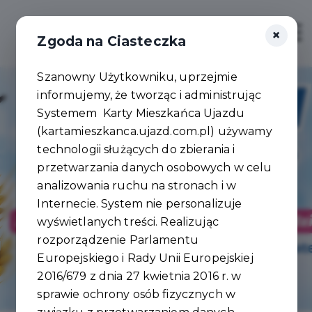
×
Zaloguj
Otwór
Zgoda na Ciasteczka
Szanowny Użytkowniku, uprzejmie
informujemy, że tworząc i administrując
Systemem Karty Mieszkańca Ujazdu
(kartamieszkanca.ujazd.com.pl) używamy
technologii służących do zbierania i
Jedna Karta,
przetwarzania danych osobowych w celu
wiele korzyści
analizowania ruchu na stronach i w
Internecie. System nie personalizuje
wyświetlanych treści. Realizując
Zarejestruj się
rozporządzenie Parlamentu
Europejskiego i Rady Unii Europejskiej
2016/679 z dnia 27 kwietnia 2016 r. w
sprawie ochrony osób fizycznych w