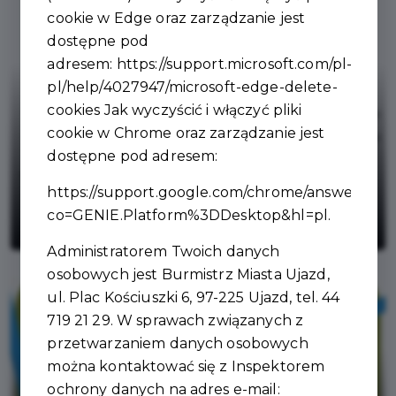
cookie w Edge oraz zarządzanie jest
dostępne pod
adresem:
https://support.microsoft.com/pl-
pl/help/4027947/microsoft-edge-delete-
cookies
Jak wyczyścić i włączyć pliki
cookie w Chrome oraz zarządzanie jest
dostępne pod adresem:
Aktywna turystyka i rekreacja w
https://support.google.com/chrome/answer/956
Gminie Ujazd – podpisano umowę o
co=GENIE.Platform%3DDesktop&hl=pl
.
dofinansowanie
Administratorem Twoich danych
osobowych jest Burmistrz Miasta Ujazd,
ul. Plac Kościuszki 6, 97-225 Ujazd, tel. 44
719 21 29. W sprawach związanych z
przetwarzaniem danych osobowych
można kontaktować się z Inspektorem
ochrony danych na adres e-mail: