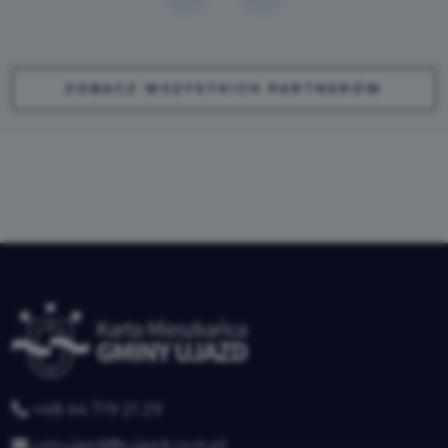
ZOBACZ WSZYSTKICH PARTNERÓW
+48 44 719 21 29
umujazd@ujazd.com.pl