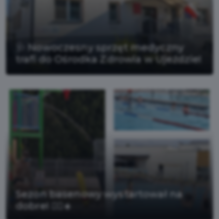
🩺 Nowoczesny sprzęt medyczny
trafi do Ośrodka Zdrowia w Ujeździe!
Sezon basenowy wystartował na
dobre! 🏊‍♂️☀️