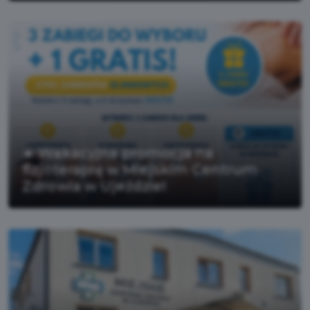
☀️ Wakacyjna promocja na
fizjoterapię w Miejskim Centrum
Zdrowia w Ujeździe!