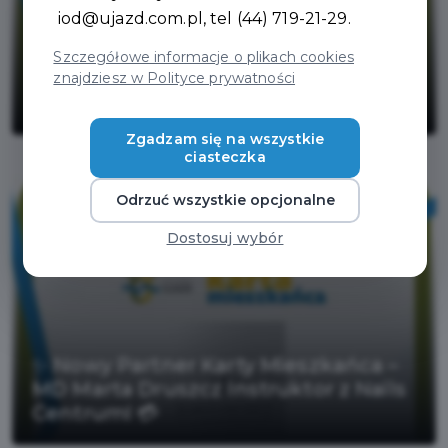
iod@ujazd.com.pl
, tel (44) 719-21-29.
Szczegółowe informacje o plikach cookies
Nowy partner Karty Mieszkańca dla
znajdziesz w Polityce prywatności
miłośników kawy! ☕
Zgadzam się na wszystkie
ciasteczka
Odrzuć wszystkie opcjonalne
Dostosuj wybór
✨ Nowy Partner Karty Mieszkańca –
MD Marta Druszcz Instruktor z Nails
Centrum! 💳