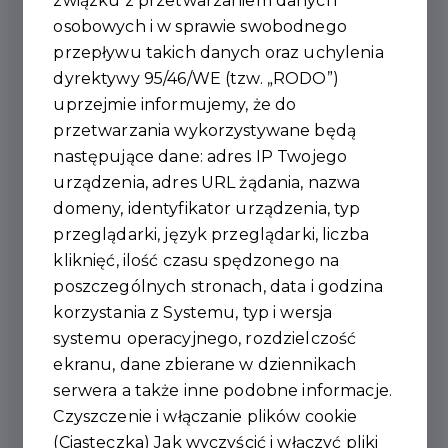
związku z przetwarzaniem danych
osobowych i w sprawie swobodnego
przepływu takich danych oraz uchylenia
dyrektywy 95/46/WE (tzw. „RODO”)
uprzejmie informujemy, że do
przetwarzania wykorzystywane będą
następujące dane: adres IP Twojego
urządzenia, adres URL żądania, nazwa
🌾 Dożynki w Ujeździe
domeny, identyfikator urządzenia, typ
przeglądarki, język przeglądarki, liczba
Dożynki to wyjątkowe święto – czas
kliknięć, ilość czasu spędzonego na
podziękowania za tegoroczne plony i
poszczególnych stronach, data i godzina
wyraz wdzięczności dla rolników, dzięki
korzystania z Systemu, typ i wersja
których codziennej pracy na naszych
systemu operacyjnego, rozdzielczość
stołach nie brakuje chleba. W programie
ekranu, dane zbierane w dziennikach
nie zabraknie tradycyjnych obrzędów
serwera a także inne podobne informacje.
dożynkowych, występów artystycznych,
Czyszczenie i włączanie plików cookie
atrakcji dla ...
(Ciasteczka) Jak wyczyścić i włączyć pliki