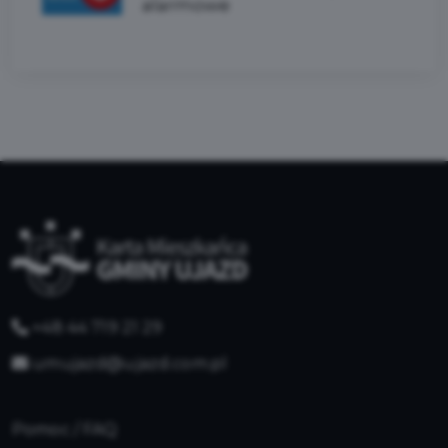
alarmowe
+48 44 719 21 29
umujazd@ujazd.com.pl
Pomoc / FAQ