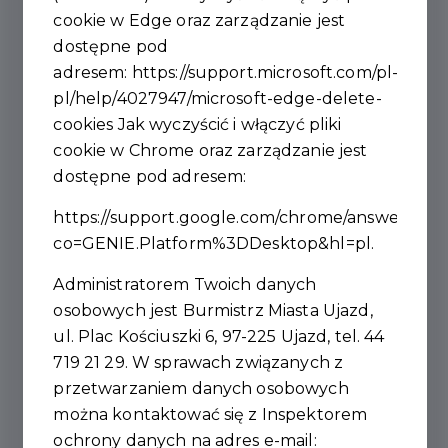
cookie w Edge oraz zarządzanie jest
PRZESTRZENNYM –
dostępne pod
RUSZAJĄ PRACE NAD
adresem:
https://support.microsoft.com/pl-
PLANEM OGÓLNYM
pl/help/4027947/microsoft-edge-delete-
cookies
Jak wyczyścić i włączyć pliki
GMINY UJAZD!
cookie w Chrome oraz zarządzanie jest
dostępne pod adresem:
Zmiany w planowaniu przestrzennym – ruszają prace
https://support.google.com/chrome/answer/956
nad Planem Ogólnym Gminy Ujazd!
co=GENIE.Platform%3DDesktop&hl=pl
.
Rada Miejska w Ujeździe podjęła uchwałę o
przystąpieniu do sporządzania Planu Ogólnego
Administratorem Twoich danych
Gminy Ujazd, który zastąpi dotychczasowe Studium
osobowych jest Burmistrz Miasta Ujazd,
Uwarunkowań. Zmiany wynikają z nowych przepisów i
ul. Plac Kościuszki 6, 97-225 Ujazd, tel. 44
będą miały wpływ na przyszłe decyzje o warunkach
719 21 29. W sprawach związanych z
zabudowy oraz wydawanie pozwoleń na budowę.
przetwarzaniem danych osobowych
Wnioski można składać od 7 marca do 7 kwietnia
można kontaktować się z Inspektorem
2025 r. – wyłącznie na formularzu dostępnym w BIP,
ochrony danych na adres e-mail: