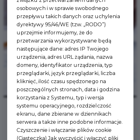
związku z przetwarzaniem danych
osobowych i w sprawie swobodnego
przepływu takich danych oraz uchylenia
dyrektywy 95/46/WE (tzw. „RODO”)
uprzejmie informujemy, że do
przetwarzania wykorzystywane będą
następujące dane: adres IP Twojego
urządzenia, adres URL żądania, nazwa
domeny, identyfikator urządzenia, typ
przeglądarki, język przeglądarki, liczba
kliknięć, ilość czasu spędzonego na
poszczególnych stronach, data i godzina
korzystania z Systemu, typ i wersja
systemu operacyjnego, rozdzielczość
ekranu, dane zbierane w dziennikach
2025-03-06
serwera a także inne podobne informacje.
Czyszczenie i włączanie plików cookie
ZMIANY W PLANOWANIU
(Ciasteczka) Jak wyczyścić i włączyć pliki