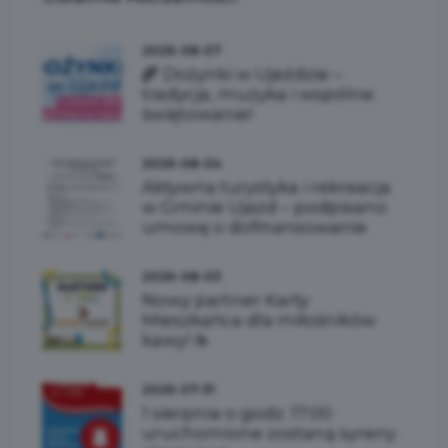
2026-08-07
🌾 Dożynki w Ujeździe –
tradycja, muzyka i wspólne
świętowanie!
2026-08-04
Aktywna turystyka i rekreacja
w Gminie Ujazd – podpisano
umowę o dofinansowanie
2026-08-03
Nowy partner Karty
Mieszkańca dla miłośników
kawy! ☕
2026-07-31
1 sierpnia o godz. 17:00
uruchomione zostaną syreny