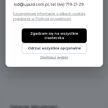
oraz w Urzędzie Miejskim. Nieprzekraczalny termin i
iod@ujazd.com.pl
, tel (44) 719-21-29.
kompletność dokumentów są kluczowe!
Szczegółowe informacje o plikach cookies
Zachęcamy do zapoznania się ze szczegółami i
znajdziesz w Polityce prywatności
aktywnego udziału w kształtowaniu przyszłości
naszej gminy!
Zgadzam się na wszystkie
Szczegóły i formularze:
ciasteczka
https://bip.ujazd.com.pl/.../2339/plan-ogolny-gminy-
ujazd
Odrzuć wszystkie opcjonalne
Dostosuj wybór
Ostatnie
Aktualności