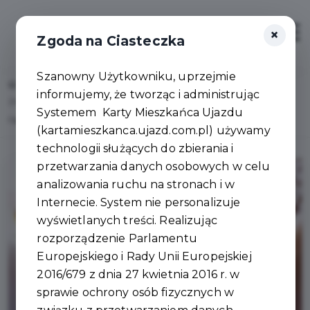
×
Zaloguj
Otwór
Zgoda na Ciasteczka
Szanowny Użytkowniku, uprzejmie
Home
Lista aktualności
informujemy, że tworząc i administrując
Zmiany w planowaniu przestrzennym – ruszają prace nad Planem
Systemem Karty Mieszkańca Ujazdu
Ogólnym Gminy Ujazd!
(kartamieszkanca.ujazd.com.pl) używamy
technologii służących do zbierania i
przetwarzania danych osobowych w celu
analizowania ruchu na stronach i w
Internecie. System nie personalizuje
wyświetlanych treści. Realizując
rozporządzenie Parlamentu
Europejskiego i Rady Unii Europejskiej
2016/679 z dnia 27 kwietnia 2016 r. w
sprawie ochrony osób fizycznych w