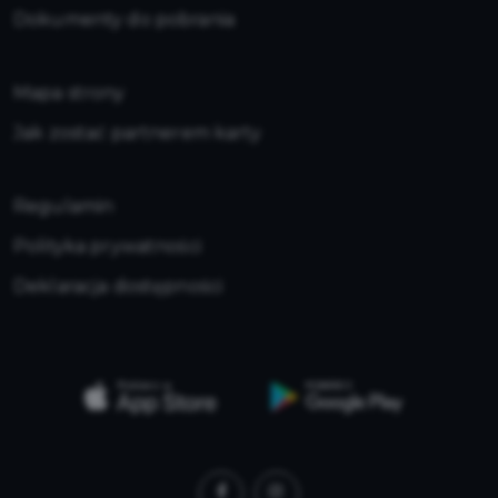
Dokumenty do pobrania
Mapa strony
Jak zostać partnerem karty
Regulamin
Polityka prywatności
Deklaracja dostępności