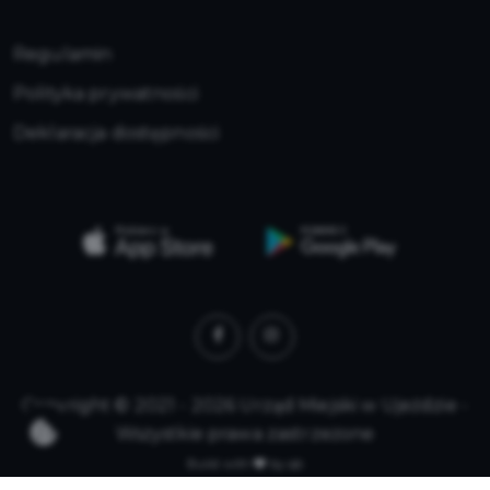
Regulamin
Polityka prywatności
Deklaracja dostępności
Copyright © 2021 - 2026 Urząd Miejski w Ujeździe -
Wszystkie prawa zastrzeżone
Build with
by qb