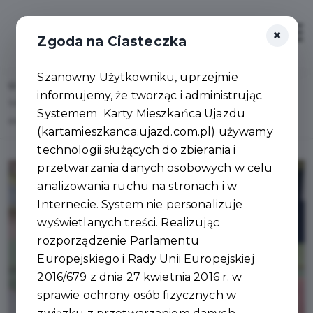
×
Zaloguj
Otwór
Zgoda na Ciasteczka
Szanowny Użytkowniku, uprzejmie
Home
Lista aktualności
informujemy, że tworząc i administrując
Szkoła Podstawowa w Ujeździe Mistrzem Powiatu w Minikoszykówce 3×3
Systemem Karty Mieszkańca Ujazdu
dziewcząt!
(kartamieszkanca.ujazd.com.pl) używamy
technologii służących do zbierania i
przetwarzania danych osobowych w celu
analizowania ruchu na stronach i w
Internecie. System nie personalizuje
wyświetlanych treści. Realizując
rozporządzenie Parlamentu
Europejskiego i Rady Unii Europejskiej
2016/679 z dnia 27 kwietnia 2016 r. w
sprawie ochrony osób fizycznych w