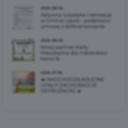
2026-08-04
Aktywna turystyka i rekreacja
w Gminie Ujazd – podpisano
umowę o dofinansowanie
2026-08-03
Nowy partner Karty
Mieszkańca dla miłośników
kawy! ☕
2026-07-30
🔥 NADCHODZĄ KOLEJNE
UPAŁY! ZACHOWAJCIE
OSTROŻNOŚĆ ☀️