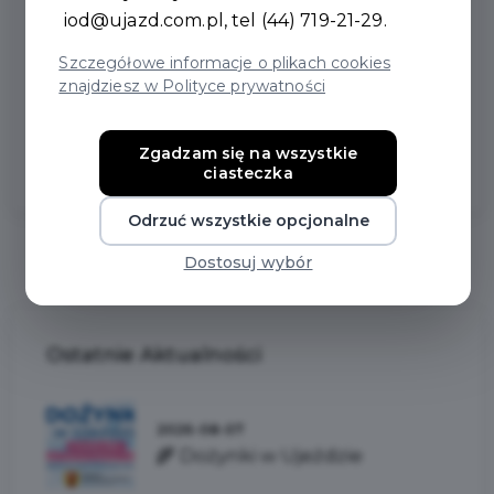
iod@ujazd.com.pl
, tel (44) 719-21-29.
Marcina Kocięby – to była mocna gra od początku do
końca!
Szczegółowe informacje o plikach cookies
Brawo dziewczyny – jesteśmy z Was dumni!
znajdziesz w Polityce prywatności
Zgadzam się na wszystkie
ciasteczka
Odrzuć wszystkie opcjonalne
Dostosuj wybór
Ostatnie
Aktualności
2026-08-07
🌾 Dożynki w Ujeździe