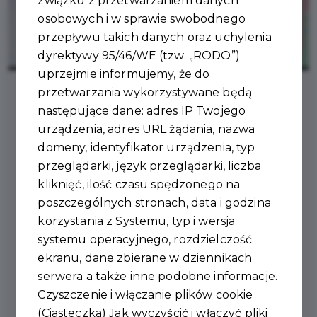
związku z przetwarzaniem danych
osobowych i w sprawie swobodnego
przepływu takich danych oraz uchylenia
dyrektywy 95/46/WE (tzw. „RODO”)
uprzejmie informujemy, że do
przetwarzania wykorzystywane będą
następujące dane: adres IP Twojego
2025-04-25
urządzenia, adres URL żądania, nazwa
domeny, identyfikator urządzenia, typ
SZKOŁA PODSTAWOWA
przeglądarki, język przeglądarki, liczba
W UJEŹDZIE MISTRZEM
kliknięć, ilość czasu spędzonego na
poszczególnych stronach, data i godzina
POWIATU W
korzystania z Systemu, typ i wersja
MINIKOSZYKÓWCE 3×3
systemu operacyjnego, rozdzielczość
ekranu, dane zbierane w dziennikach
DZIEWCZĄT!
serwera a także inne podobne informacje.
Czyszczenie i włączanie plików cookie
(Ciasteczka) Jak wyczyścić i włączyć pliki