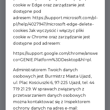
cookie w Edge oraz zarządzanie jest
dostępne pod
adresem:
https://support.microsoft.com/pl-
pl/help/4027947/microsoft-edge-delete-
cookies
Jak wyczyścić i włączyć pliki
cookie w Chrome oraz zarządzanie jest
dostępne pod adresem:
https://support.google.com/chrome/answer/956
co=GENIE.Platform%3DDesktop&hl=pl
.
Administratorem Twoich danych
Szkoła Podstawowa w Ujeździe Mistrzem
osobowych jest Burmistrz Miasta Ujazd,
Powiatu w Minikoszykówce 3×3 dziewcząt!
ul. Plac Kościuszki 6, 97-225 Ujazd, tel. 44
719 21 29. W sprawach związanych z
przetwarzaniem danych osobowych
Nasze zawodniczki pokazały ogromną wolę walki i
można kontaktować się z Inspektorem
świetną grę zespołową, sięgając po tytuł mistrzowski!
ochrony danych na adres e-mail:
Wielkie gratulacje dla całej drużyny oraz trenera