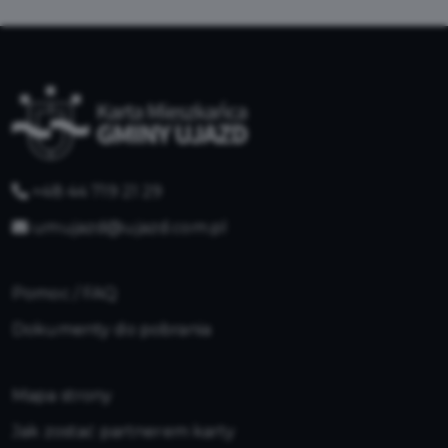
+48 44 719 21 29
umujazd@ujazd.com.pl
Pomoc / FAQ
Dokumenty do pobrania
Mapa strony
Jak zostać partnerem karty